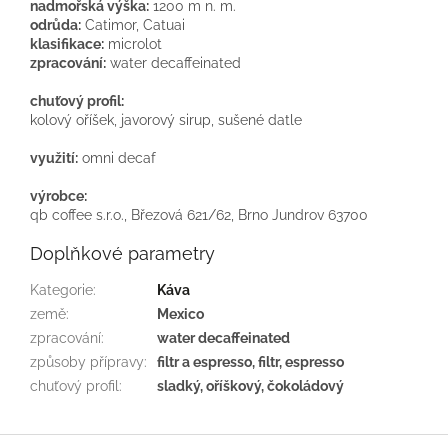
nadmořská výška:
1200 m n. m.
odrůda:
Catimor, Catuai
klasifikace:
microlot
zpracování:
water decaffeinated
chuťový profil:
kolový oříšek, javorový sirup, sušené datle
využití:
omni decaf
výrobce:
qb coffee s.r.o., Březová 621/62, Brno Jundrov 63700
Doplňkové parametry
Kategorie
:
Káva
země
:
Mexico
zpracování
:
water decaffeinated
způsoby přípravy
:
filtr a espresso, filtr, espresso
chuťový profil
:
sladký, oříškový, čokoládový
Z