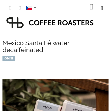
Přejít
NÁKUP
na
obsah
KOŠÍK
Mexico Santa Fé water
decaffeinated
OMNI