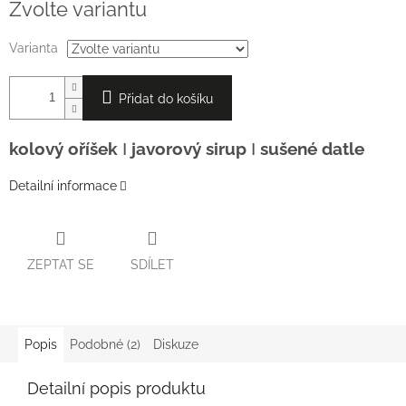
Zvolte variantu
cena:
Varianta
Přidat do košíku
kolový oříšek
Ι
javorový sirup
Ι
sušené datle
Detailní informace
ZEPTAT SE
SDÍLET
Popis
Podobné (2)
Diskuze
Detailní popis produktu