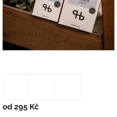
od
295 Kč
Měrná