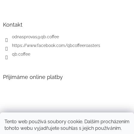
á
p
a
t
Kontakt
í
odnasprovas
@
qb.coffee
https://www.facebook.com/qbcoffeeroasters
qb.coffee
Přijímáme online platby
Tento web používá soubory cookie. Dalším procházením
tohoto webu vyjadřujete souhlas s jejich používáním.