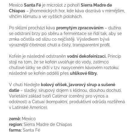
Mexico
Santa Fé
je microlot z pohoří
Sierra Madre de
Chiapas
– jihomexických hor, kde káva dozrává v mírnějším,
vlhčím klimatu a ve vyšších polohách.
Po sklizni prochází káva
promytým zpracováním
– dužina
se odstraní brzy po sběru a fermentace se řídí tak, aby se
zrnka očistila od slizu co nejčistěji. Výsledkem bývá
výraznější čitelnost chutí a čistý, transparentní profil.
Kofein je následně odstraněn
vodní dekofeinizací.
Princip
stojí na tom, že se kofein uvolňuje do vody, zatímco
chuťové látky se drží v tzv. nasyceném kávovém roztoku;
následně se kofein oddělí přes
uhlíkové filtry.
V chuti hledejte
kolový oříšek, javorový sirup a sušené
datle
– sladký, sirupový dojem s klidnou, dlouhou dochutí.
Varietální základ tvoří Catimor (ceněný pro výnos a
odolnost) a Catuaí (kompaktní, produktivní odrůda rozšířená
v Latinské Americe).
země:
Mexico
region:
Sierra Madre de Chiapas
farma:
Santa Fé