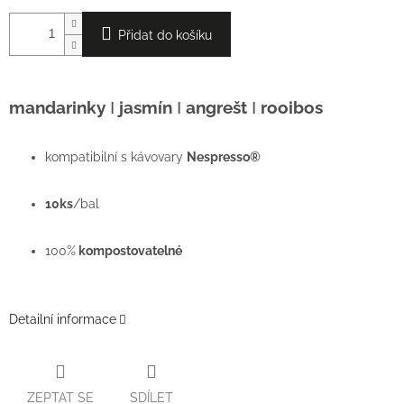
Přidat do košíku
mandarinky
Ι
jasmín
Ι
angrešt
Ι
rooibos
kompatibilní s kávovary
Nespresso®
10ks
/bal
100%
kompostovatelné
Detailní informace
ZEPTAT SE
SDÍLET