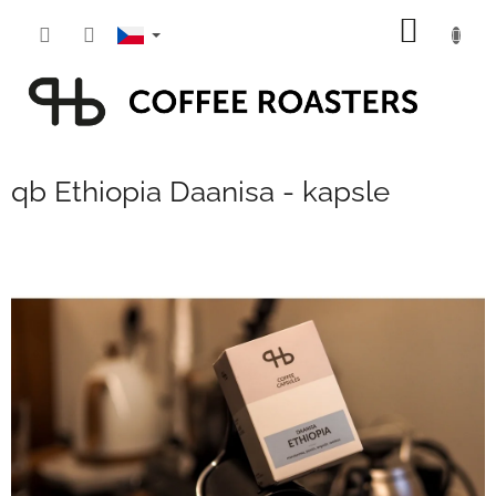
Přejít
NÁKUP
na
obsah
KOŠÍK
qb Ethiopia Daanisa - kapsle