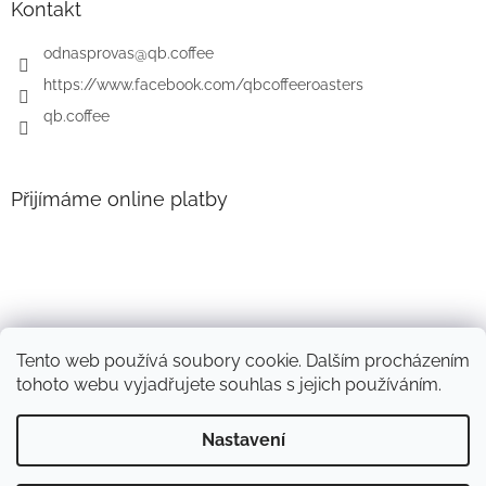
t
Kontakt
í
odnasprovas
@
qb.coffee
https://www.facebook.com/qbcoffeeroasters
qb.coffee
Přijímáme online platby
Tento web používá soubory cookie. Dalším procházením
tohoto webu vyjadřujete souhlas s jejich používáním.
Nastavení
Vytvořil Shoptet