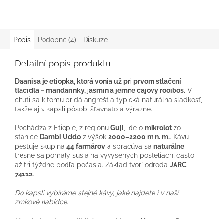
Popis
Podobné (4)
Diskuze
Detailní popis produktu
Daanisa je etiopka, ktorá vonia už pri prvom stlačení
tlačidla – mandarinky, jasmín a jemne čajový rooibos.
V
chuti sa k tomu pridá angrešt a typická naturálna sladkosť,
takže aj v kapsli pôsobí šťavnato a výrazne.
Pochádza z Etiopie, z regiónu
Guji
, ide o
mikrolot
zo
stanice
Dambi Uddo
z výšok
2000–2200 m n. m.
. Kávu
pestuje skupina
44 farmárov
a spracúva sa
naturálne
–
třešne sa pomaly sušia na vyvýšených posteliach, často
až tri týždne podľa počasia. Základ tvorí odroda
JARC
74112
.
Do kapslí vybíráme stejné kávy, jaké najdete i v naší
zrnkové nabídce.