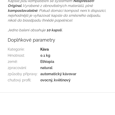
Kapsle jsou kompatibilní se systémem
Nespresso®
Original
..Vyrobené z obnovitelných materiálů, plně
kompostovatelné
. Pokud domácí kompost není k dispozici,
nejvhodnější je vyhazovat kapsle do směsného odpadu,
nikoli do bioodpadu (hnědé popelnice).
Jedno balení obsahuje
10 kapslí.
Doplňkové parametry
Kategorie
:
Káva
Hmotnost
:
0.1 kg
země
:
Ethiopia
zpracování
:
natural
způsoby přípravy
:
automatický kávovar
chuťový profil
:
ovocný, květinový
Z
á
p
a