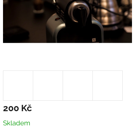
200 Kč
Měrná
Skladem
cena: