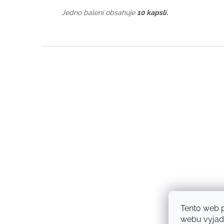
Jedno balení obsahuje
10 kapslí.
Z
á
p
a
t
í
Tento web 
webu vyjadř