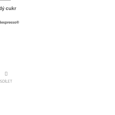
dý cukr
Nespresso®
SDÍLET