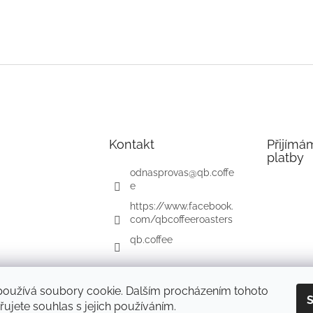
Kontakt
Přijímá
platby
odnasprovas
@
qb.coffe
e
https://www.facebook.
com/qbcoffeeroasters
qb.coffee
používá soubory cookie. Dalším procházením tohoto
S
ujete souhlas s jejich používáním.