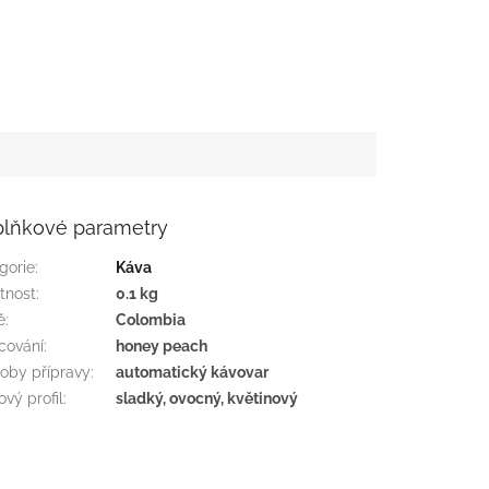
lňkové parametry
gorie
:
Káva
tnost
:
0.1 kg
ě
:
Colombia
cování
:
honey peach
oby přípravy
:
automatický kávovar
ový profil
:
sladký, ovocný, květinový