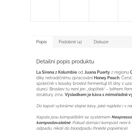
Popis
Podobné (4)
Diskuze
Detailní popis produktu
La Sirena z Kolumbie
od
Juana Puerty
z regionu
díky netradičnímu zpracování
Honey Peach
. Čers
společně s kousky broskví fermentují tři dny v 
slunci. Broskev tu není jen „doplňek“ – během fer
struktury zrna.
Výsledkem je káva s mimořádně vý
Do kapslí vybíráme stejné kávy, jaké najdete i v n
Kapsle jsou kompatibilní se systémem
Nespresso
kompostovatelné
. Pokud domácí kompost není k 
odpadu, nikoli do bioodpadu (hnědé popelnice).