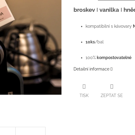
broskev
Ι
vanilka
Ι
hně
kompatibilní s kávovary
10ks
/bal
100%
kompostovatelné
Detailní informace
TISK
ZEPTAT SE