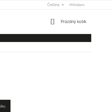
Čeština
Ů
Přihlášení
NÁKUPNÍ
Prázdný košík
KOŠÍK
šíku