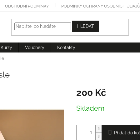
OBCHODNÍ PODMÍNKY
PODMÍNKY OCHRANY OSOBNÍCH ÚDAJ
HLEDAT
Kurzy
Vouchery
Kontakty
le
sle
200 Kč
Měrná
Skladem
cena:
Přidat do ko