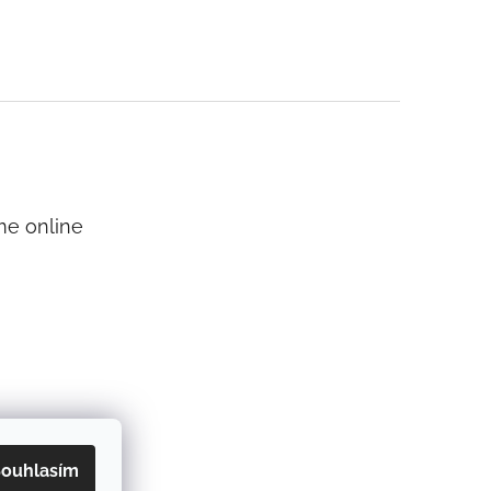
me online
ouhlasím