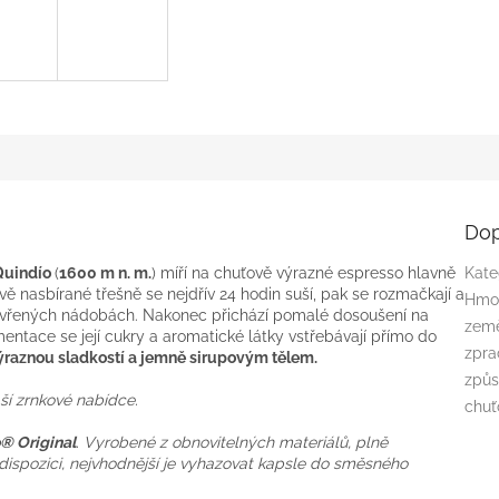
Dop
Quindío
(
1600 m n. m.
) míří na chuťově výrazné espresso hlavně
Kate
tvě nasbírané třešně se nejdřív 24 hodin suší, pak se rozmačkají a
Hmo
uzavřených nádobách. Nakonec přichází pomalé dosoušení na
zem
mentace se její cukry a aromatické látky vstřebávají přímo do
zpra
raznou sladkostí a jemně sirupovým tělem.
způs
aší zrnkové nabídce.
chuť
® Original
. Vyrobené z obnovitelných materiálů, plně
dispozici, nejvhodnější je vyhazovat kapsle do směsného