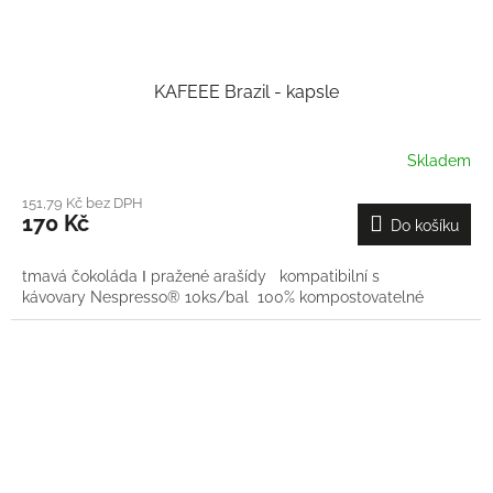
KAFEEE Brazil - kapsle
Skladem
151,79 Kč bez DPH
170 Kč
Do košíku
tmavá čokoláda Ι pražené arašídy kompatibilní s
kávovary Nespresso® 10ks/bal 100% kompostovatelné