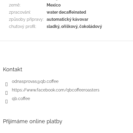
země
:
Mexico
zpracování
:
water decaffeinated
způsoby přípravy
:
automatický kávovar
chuťový profil
:
sladký, oříškový, čokoládový
Z
á
p
a
t
Kontakt
í
odnasprovas
@
qb.coffee
https://www.facebook.com/qbcoffeeroasters
qb.coffee
Přijímáme online platby