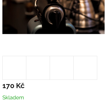
170 Kč
Měrná
Skladem
cena: