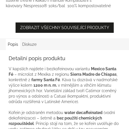
sušené třešně Ι kakao Ι mandle kompatibilní s
kávovary Nespresso® 10ks/bal 100% kompostovatelné
ZOBRAZIT VŠECHNY SOUVISEJÍCÍ PRODUKTY
Popis
Diskuze
Detailní popis produktu
V kapslích najdete i bezkofeinovou variantu
Mexico Santa
Fé
– microlot z Mexika z regionu
Sierra Madre de Chiapas
,
konkrétně z
farmy Santa Fé
. Káva tu dozrává v nadmořské
výšce kolem
1200 m n. m.
v mírnějším a vlhčím klimatu
jihomexických hor. Varietální základ tvoří Catimor (ceněný
pro výnos a odolnost) a Catuaí (kompaktní, produktivní
odrůda rozšířená v Latinské Americe).
Kofein je odstraněn metodou
water decaffeinated
(vodní
dekofeinizace) – šetrně a
bez použití chemických
rozpouštědel
. Princip stojí na tom, že se kofein uvolňuje do
vody, zatímco chuťové látky se drží v tzv. nasyceném