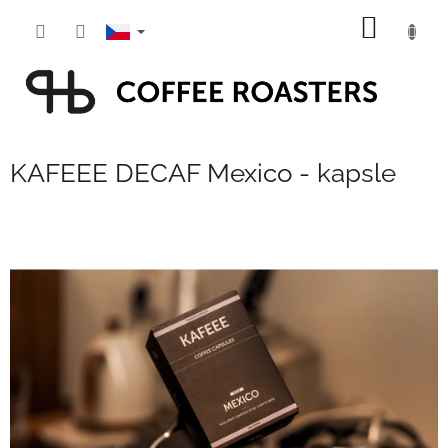
Přejít
NÁKUP
na
obsah
KOŠÍK
KAFEEE DECAF Mexico - kapsle