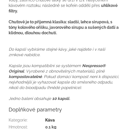
kávovém roztoku; následně se kofein oddělí přes
uhlíkové
filtry.
Chuťově je to příjemná klasika: sladší, lehce sirupová, s
tóny kolového oříšku, javorového sirupu a sušených datlí a
klidnou, dlouhou dochutí.
Do kapslí vybíráme stejné kávy, jaké najdete i v naší
zrnkové nabídce.
Kapsle jsou kompatibilní se systémem
Nespresso®
Original
. Vyrobené z obnovitelných materiálů, plně
kompostovatelné
. Pokud domácí kompost není k dispozici,
nejvhodnější je vyhazovat kapsle do směsného odpadu,
nikoli do bioodpadu (hnědé popelnice).
Jedno balení obsahuje
10 kapslí.
Doplňkové parametry
Kategorie
:
Káva
Hmotnost
:
0.1 kg