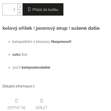
Přidat do košíku
kolový oříšek
Ι
javorový sirup
Ι
sušené datle
kompatibilní s kávovary
Nespresso®
10ks
/bal
100%
kompostovatelné
Detailní informace
ZEPTAT SE
SDÍLET