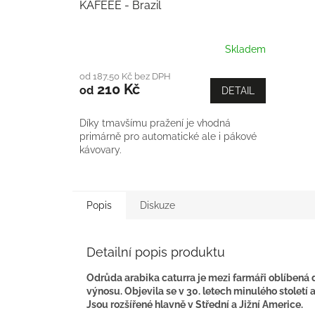
KAFEEE - Brazil
Skladem
od 187,50 Kč bez DPH
210 Kč
od
DETAIL
Díky tmavšímu pražení je vhodná
primárně pro automatické ale i pákové
kávovary.
Popis
Diskuze
Detailní popis produktu
Odrůda arabika caturra je mezi farmáři oblíbená 
výnosu. Objevila se v 30. letech minulého století 
Jsou rozšířené hlavně v Střední a Jižní Americe.