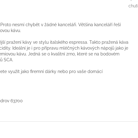
chuť
Proto nesmí chybět v žádné kanceláři. Většina kanceláří řeší
kovou kávu.
ší pražení kávy ve stylu italského espressa. Takto pražená káva
dity. Ideální je i pro přípravu mléčných kávových nápojů jako je
rémiovou kávu. Jedná se o kvalitní zrno, které se na bodovém
dů SCA.
žete využít jako firemní dárky nebo pro vaše domácí
undrov 63700