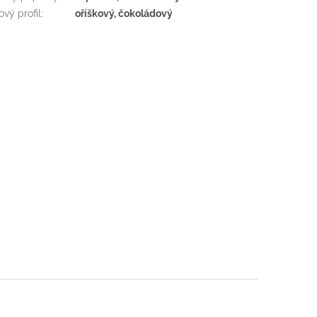
ový profil
:
oříškový, čokoládový