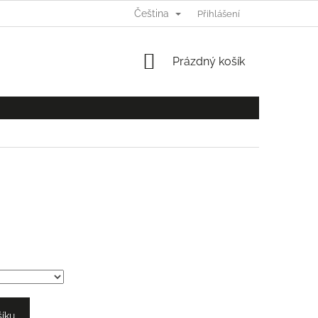
Čeština
Ů
Přihlášení
NÁKUPNÍ
Prázdný košík
KOŠÍK
šíku