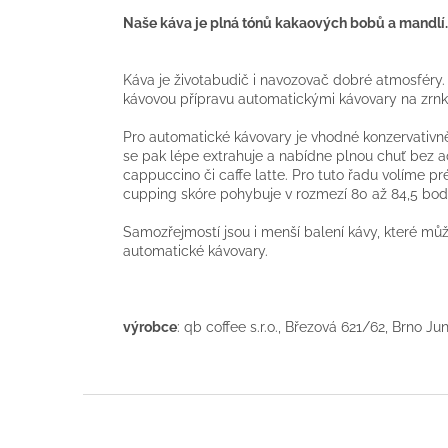
Naše káva je plná tónů kakaových bobů a mandlí.
Káva je životabudič i navozovač dobré atmosféry. 
kávovou přípravu automatickými kávovary na zrn
Pro automatické kávovary je vhodné konzervativněj
se pak lépe extrahuje a nabídne plnou chuť bez aci
cappuccino či caffe latte. Pro tuto řadu volíme p
cupping skóre pohybuje v rozmezí 80 až 84,5 bo
Samozřejmostí jsou i menší balení kávy, které mů
automatické kávovary.
výrobce
: qb coffee s.r.o., Březová 621/62, Brno J
Z
á
p