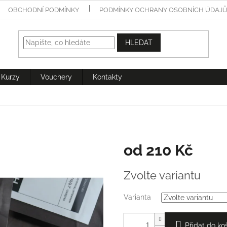
OBCHODNÍ PODMÍNKY
PODMÍNKY OCHRANY OSOBNÍCH ÚDAJ
HLEDAT
Kurzy
Vouchery
Kontakty
od
210 Kč
Měrná
Zvolte variantu
cena:
Varianta
Přidat do ko