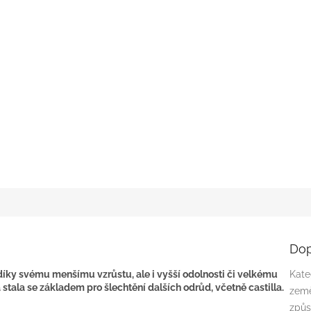
Dop
díky svému menšímu vzrůstu, ale i vyšší odolnosti či velkému
Kate
a stala se základem pro šlechtění dalších odrůd, včetně castilla.
zem
způs