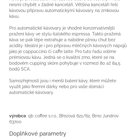
nesmí chybět v žádné kanceláři. Většina kanceláří řeší
kávovou přípravu automatickými kávovary na zrnkovou
kávu.
Pro automatické kávovary je vhodné konzervativnější
pražení kávy ve stylu italského espressa. Takto pražená
káva se pak lépe extrahuje a nabídne plnou chuť bez
acidity. Ideální je i pro přípravu mléčných kávových nápojů
jako je cappuccino či caffe latte. Pro tuto řadu volíme
prémiovou kávu. Jedná se o kvalitní zrno, které se na
bodovém cupping skóre pohybuje v rozmezí 80 až 84,5
bodů SCA.
Samozřejmostí jsou i menší balení kávy, které můžete
využít jako firemní dárky nebo pro vaše domácí
automatické kávovary.
výrobce
: qb coffee s.r.o., Březová 621/62, Brno Jundrov
63700
Doplňkové parametry