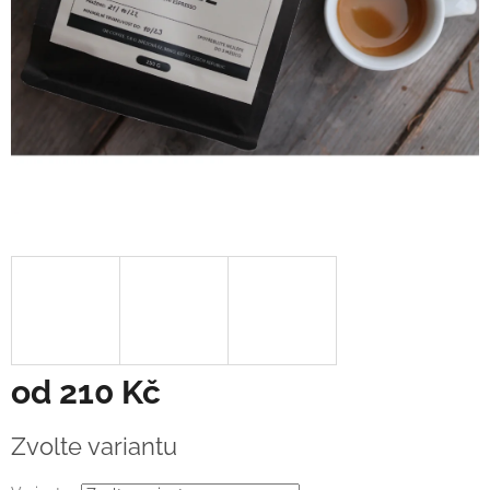
od
210 Kč
Měrná
Zvolte variantu
cena: