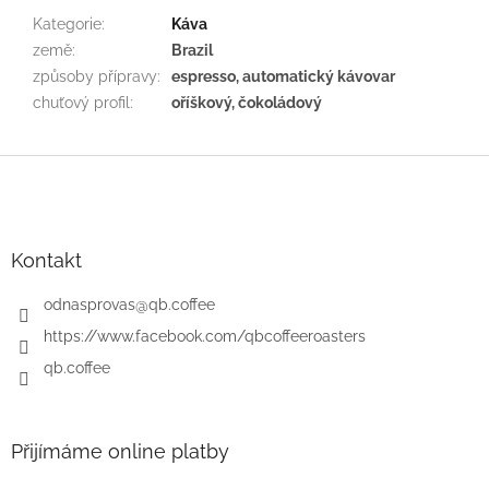
Kategorie
:
Káva
země
:
Brazil
způsoby přípravy
:
espresso, automatický kávovar
chuťový profil
:
oříškový, čokoládový
Z
á
p
a
t
Kontakt
í
odnasprovas
@
qb.coffee
https://www.facebook.com/qbcoffeeroasters
qb.coffee
Přijímáme online platby