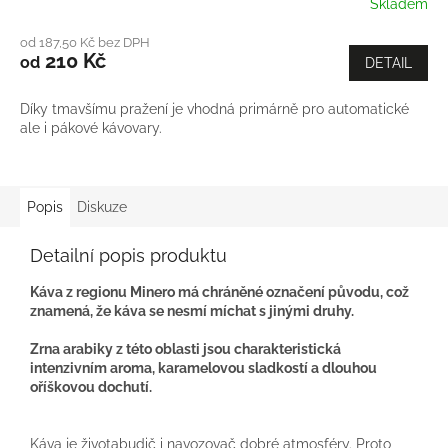
Skladem
od 187,50 Kč bez DPH
210 Kč
od
DETAIL
Díky tmavšímu pražení je vhodná primárně pro automatické
ale i pákové kávovary.
Popis
Diskuze
Detailní popis produktu
Káva z regionu Minero má chráněné označení původu, což
znamená, že káva se nesmí míchat s jinými druhy.
Zrna arabiky z této oblasti jsou charakteristická
intenzivním aroma, karamelovou sladkostí a dlouhou
oříškovou dochutí.
Káva je životabudič i navozovač dobré atmosféry. Proto