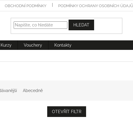
OBCHODNÍ PODMÍNKY
PODMÍNKY OCHRANY OSOBNÍCH ÚDAJ
HLEDAT
Kurzy
Vouchery
Kontakty
dávanější
Abecedně
OTEVŘÍT FILTR