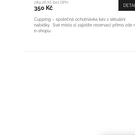
289,26 Kč bez DPH
DETA
350 Kč
Cupping – společná ochutnávka káv z aktuální
nabídky. Své místo si zajistíte rezervací přímo zde 
e-shopu.
Z
á
p
a
t
í