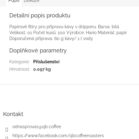
Popis
Diskuze
Detailní popis produktu
Papírové filtry pro přípravu kávy v dripperu. Barva: bílá
Velikost: 01 Počet kusů: 100 Výrobce: Hario Materiál: papír
Doporučená příprava: 60 g kávy/ 1 l vody
Doplňkové parametry
Kategorie
:
Příslušenství
Hmotnost
:
0.097 kg
Z
á
p
a
t
Kontakt
í
odnasprovas
@
qb.coffee
https://www.facebook.com/qbcoffeeroasters