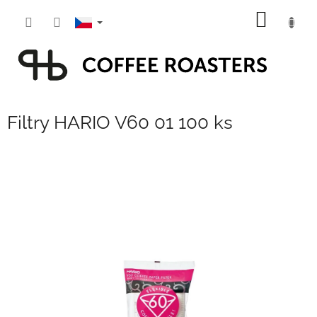
Přejít
NÁKUP
na
obsah
KOŠÍK
Filtry HARIO V60 01 100 ks