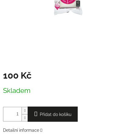
100 Kč
Měrná
Skladem
cena:
Přidat do košíku
Detailní informace