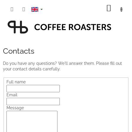
Skip
SHOPP
to
content
CART
Contacts
Do you have any questions? We'll answer them. Please fill out
your contact details carefully.
Full name
Email
Message