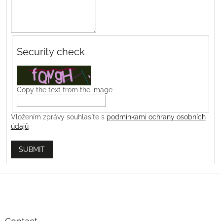
Security check
Copy the text from the image
Vložením zprávy souhlasíte s
podmínkami ochrany osobních
údajů
SUBMIT
F
o
o
t