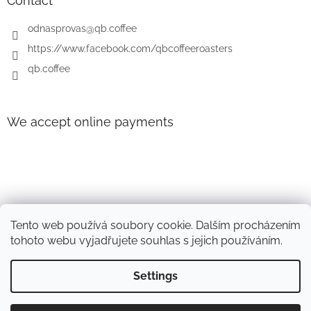
e
Contact
r
odnasprovas
@
qb.coffee
https://www.facebook.com/qbcoffeeroasters
qb.coffee
We accept online payments
Tento web používá soubory cookie. Dalším procházením
tohoto webu vyjadřujete souhlas s jejich používáním.
Settings
Created by Shoptet