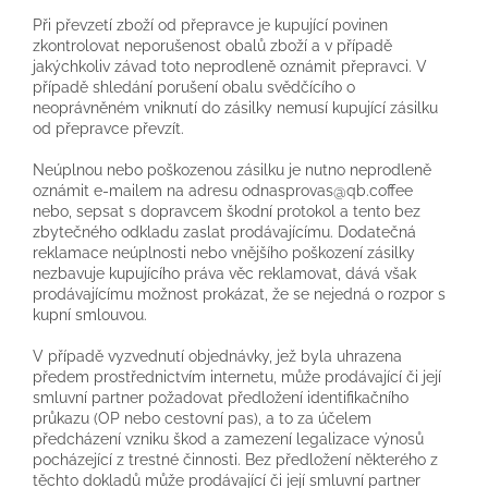
Při převzetí zboží od přepravce je kupující povinen
zkontrolovat neporušenost obalů zboží a v případě
jakýchkoliv závad toto neprodleně oznámit přepravci. V
případě shledání porušení obalu svědčícího o
neoprávněném vniknutí do zásilky nemusí kupující zásilku
od přepravce převzít.
Neúplnou nebo poškozenou zásilku je nutno neprodleně
oznámit e-mailem na adresu odnasprovas@qb.coffee
nebo, sepsat s dopravcem škodní protokol a tento bez
zbytečného odkladu zaslat prodávajícímu. Dodatečná
reklamace neúplnosti nebo vnějšího poškození zásilky
nezbavuje kupujícího práva věc reklamovat, dává však
prodávajícímu možnost prokázat, že se nejedná o rozpor s
kupní smlouvou.
V případě vyzvednutí objednávky, jež byla uhrazena
předem prostřednictvím internetu, může prodávající či její
smluvní partner požadovat předložení identifikačního
průkazu (OP nebo cestovní pas), a to za účelem
předcházení vzniku škod a zamezení legalizace výnosů
pocházející z trestné činnosti. Bez předložení některého z
těchto dokladů může prodávající či její smluvní partner