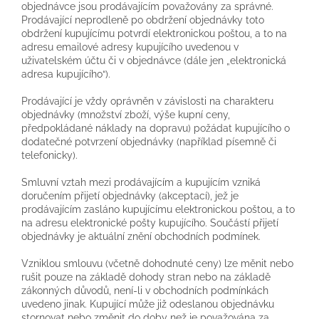
objednávce jsou prodávajícím považovány za správné.
Prodávající neprodleně po obdržení objednávky toto
obdržení kupujícímu potvrdí elektronickou poštou, a to na
adresu emailové adresy kupujícího uvedenou v
uživatelském účtu či v objednávce (dále jen „elektronická
adresa kupujícího“).
Prodávající je vždy oprávněn v závislosti na charakteru
objednávky (množství zboží, výše kupní ceny,
předpokládané náklady na dopravu) požádat kupujícího o
dodatečné potvrzení objednávky (například písemně či
telefonicky).
Smluvní vztah mezi prodávajícím a kupujícím vzniká
doručením přijetí objednávky (akceptací), jež je
prodávajícím zasláno kupujícímu elektronickou poštou, a to
na adresu elektronické pošty kupujícího. Součástí přijetí
objednávky je aktuální znění obchodních podmínek.
Vzniklou smlouvu (včetně dohodnuté ceny) lze měnit nebo
rušit pouze na základě dohody stran nebo na základě
zákonných důvodů, není-li v obchodních podmínkách
uvedeno jinak. Kupující může již odeslanou objednávku
stornovat nebo změnit do doby než je považována za