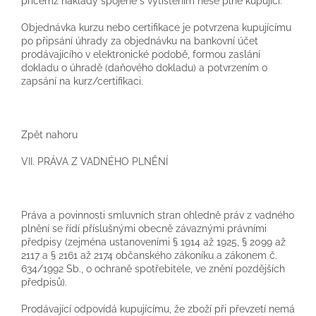
přičemž náklady spojené s vytištěním nese plně kupující.
Objednávka kurzu nebo certifikace je potvrzena kupujícímu
po připsání úhrady za objednávku na bankovní účet
prodávajícího v elektronické podobě, formou zaslání
dokladu o úhradě (daňového dokladu) a potvrzením o
zapsání na kurz/certifikaci.
Zpět nahoru
VII. PRÁVA Z VADNÉHO PLNĚNÍ
Práva a povinnosti smluvních stran ohledně práv z vadného
plnění se řídí příslušnými obecně závaznými právními
předpisy (zejména ustanoveními § 1914 až 1925, § 2099 až
2117 a § 2161 až 2174 občanského zákoníku a zákonem č.
634/1992 Sb., o ochraně spotřebitele, ve znění pozdějších
předpisů).
Prodávající odpovídá kupujícímu, že zboží při převzetí nemá