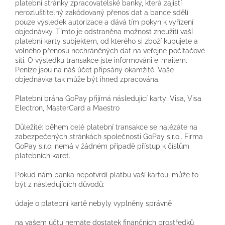
platební stránky zpracovatelské banky, která zajistí
nerozluštitelný zakódovaný přenos dat a bance sdělí
pouze výsledek autorizace a dává tím pokyn k vyřízení
objednávky. Tímto je odstraněna možnost zneužití vaší
platební karty subjektem, od kterého si zboží kupujete a
volného přenosu nechráněných dat na veřejné počítačové
síti. O výsledku transakce jste informováni e-mailem.
Peníze jsou na náš účet připsány okamžitě. Vaše
objednávka tak může být ihned zpracována.
Platební brána GoPay přijímá následující karty: Visa, Visa
Electron, MasterCard a Maestro
Důležité: během celé platební transakce se nalézáte na
zabezpečených stránkách společnosti GoPay s.r.o.. Firma
GoPay s.r.o. nemá v žádném případě přístup k číslům
platebních karet.
Pokud nám banka nepotvrdí platbu vaší kartou, může to
být z následujících důvodů:
údaje o platební kartě nebyly vyplněny správně
na vašem účtu nemáte dostatek finančních prostředků