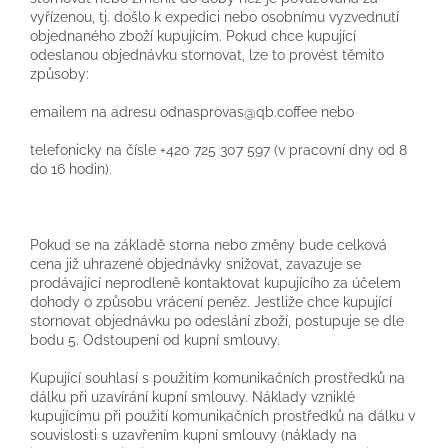
vyřízenou, tj. došlo k expedici nebo osobnímu vyzvednutí
objednaného zboží kupujícím. Pokud chce kupující
odeslanou objednávku stornovat, lze to provést těmito
způsoby:
emailem na adresu odnasprovas@qb.coffee nebo
telefonicky na čísle +420 725 307 597 (v pracovní dny od 8
do 16 hodin).
Pokud se na základě storna nebo změny bude celková
cena již uhrazené objednávky snižovat, zavazuje se
prodávající neprodleně kontaktovat kupujícího za účelem
dohody o způsobu vrácení peněz. Jestliže chce kupující
stornovat objednávku po odeslání zboží, postupuje se dle
bodu 5. Odstoupení od kupní smlouvy.
Kupující souhlasí s použitím komunikačních prostředků na
dálku při uzavírání kupní smlouvy. Náklady vzniklé
kupujícímu při použití komunikačních prostředků na dálku v
souvislosti s uzavřením kupní smlouvy (náklady na