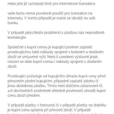
nebo jste již vyčerpali limit pro internetové transakce
vaše karta nemá povolené použití pro transakce na
internetu. V tomto případě je nutné se obrátit na vaši
banku.
V případě jakýchkoliv problémů s platbou nás neprodleně
kontaktujte.
Společně s kupní cenou je kupující povinen zaplatit
prodávajícímu také náklady spojené s balením a dodáním
zboží ve smluvené výši. Není-li uvedeno výslovně jinak,
rozumí se dále kupní cenou i náklady spojené s dodáním
zboží.
Prodávající požaduje od kupujícího úhradu kupní ceny před
převzetím plnění kupujícím, případně zaplatit zálohu či
jinou obdobnou platbu. Tímto není dotčeno ustanovení čl.
4.6 obchodních podmínek ohledně povinnosti uhradit kupní
cenu zboží předem.
V případě platby v hotovosti či v případě platby na dobírku
je kupní cena splatná při převzetí zboží. V případě