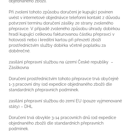
objednaného zboží).
Při zvolení tohoto způsobu doručení je kupující povinen
uvést v internetové objednávce telefonní kontakt z důvodu
potvrzení termínu doručení zásilky ze strany zvoleného
přepravce. V případě zvoleného způsobu úhrady dobírkou
hradí kupující celkovou fakturovanou částku přepravci v
hotovosti nebo i kreditní kartou při převzetí zboží
prostřednictvím služby dobírka včetně poplatku za
doběrečné.
zasílání přepravní službou na území České republiky –
Zásilkovna
Doručení prostřednictvím tohoto přepravce trvá obyčejně
1-3 pracovní dny (od expedice objednaného zboží) dle
standardních přepravních podmínek.
zasílání přepravní službou do zemí EU (pouze vyjmenované
státy) – DHL
Doručení trvá obvykle 3-14 pracovních dnů (od expedice
objednaného zboží) dle standardních přepravních
podmínek.