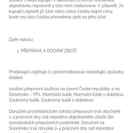
dodání. Pokud kupující s takovouto změnou nesouhlasí,
objednávku nepotvrdí a tato není realizována. V případě, že
kupující zaplatil již část nebo celou částku kupní ceny,
bude mu tato částka převedena zpět na jeho účet.
Zpět nahoru
PŘEPRAVA A DODÁNÍ ZBOŽÍ
Prodávající zajišťuje či zprostředkovává následující způsoby
dodání:
zasílání přepravní službou na území České republiky a na
Slovensko – PPL (Normální balík, Normální balík s dobírkou,
Soukromý balík, Soukromý balík s dobírkou)
Doručení prostřednictvím tohoto přepravce trvá obyčejně
1-3 pracovní dny (od expedice objednaného zboží) dle
standardních přepravních podmínek. Doručení na
Slovensko trvá obvykle 2-4 pracovní dny (od expedice