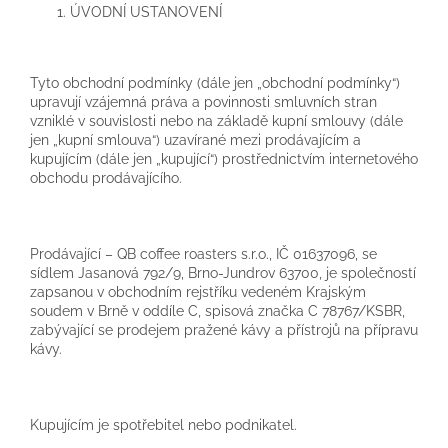
ÚVODNÍ USTANOVENÍ
Tyto obchodní podmínky (dále jen „obchodní podmínky“)
upravují vzájemná práva a povinnosti smluvních stran
vzniklé v souvislosti nebo na základě kupní smlouvy (dále
jen „kupní smlouva“) uzavírané mezi prodávajícím a
kupujícím (dále jen „kupující“) prostřednictvím internetového
obchodu prodávajícího.
Prodávající – QB coffee roasters s.r.o., IČ 01637096, se
sídlem Jasanová 792/9, Brno-Jundrov 63700, je společností
zapsanou v obchodním rejstříku vedeném Krajským
soudem v Brně v oddíle C, spisová značka C 78767/KSBR,
zabývající se prodejem pražené kávy a přístrojů na přípravu
kávy.
Kupujícím je spotřebitel nebo podnikatel.