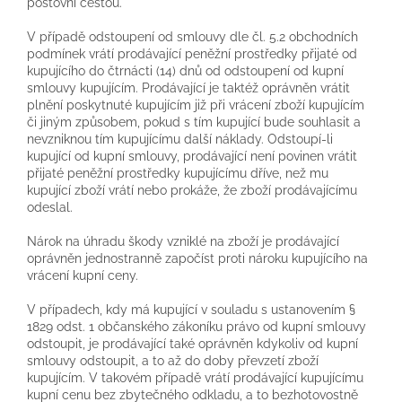
poštovní cestou.
V případě odstoupení od smlouvy dle čl. 5.2 obchodních
podmínek vrátí prodávající peněžní prostředky přijaté od
kupujícího do čtrnácti (14) dnů od odstoupení od kupní
smlouvy kupujícím. Prodávající je taktéž oprávněn vrátit
plnění poskytnuté kupujícím již při vrácení zboží kupujícím
či jiným způsobem, pokud s tím kupující bude souhlasit a
nevzniknou tím kupujícímu další náklady. Odstoupí-li
kupující od kupní smlouvy, prodávající není povinen vrátit
přijaté peněžní prostředky kupujícímu dříve, než mu
kupující zboží vrátí nebo prokáže, že zboží prodávajícímu
odeslal.
Nárok na úhradu škody vzniklé na zboží je prodávající
oprávněn jednostranně započíst proti nároku kupujícího na
vrácení kupní ceny.
V případech, kdy má kupující v souladu s ustanovením §
1829 odst. 1 občanského zákoníku právo od kupní smlouvy
odstoupit, je prodávající také oprávněn kdykoliv od kupní
smlouvy odstoupit, a to až do doby převzetí zboží
kupujícím. V takovém případě vrátí prodávající kupujícímu
kupní cenu bez zbytečného odkladu, a to bezhotovostně