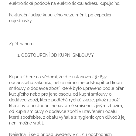
elektronické podobě na elektronickou adresu kupujícího.
Fakturační údaje kupujícího nelze měnit po expedici
objednávky.
Zpět nahoru
ODSTOUPENÍ OD KUPNÍ SMLOUVY
Kupující bere na vědomí, že dle ustanovení § 1837
občanského zákoníku, nelze mimo jiné odstoupit od kupní
smlouvy o dodávce zboží, které bylo upraveno podle přání
kupujícího nebo pro jeho osobu, od kupní smlouvy o
dodávce zboží, které podléhá rychlé zkáze, jakož i zboží,
které bylo po dodání nenávratně smíseno s jiným zbožím,
od kupní smlouvy o dodávce zboží v uzavřeném obalu,
které spotřebitel z obalu vyňal a z hygienických důvodů jej
není možné vrátit.
Nejedná-li se o případ uvedený v čl. 5.1 obchodních