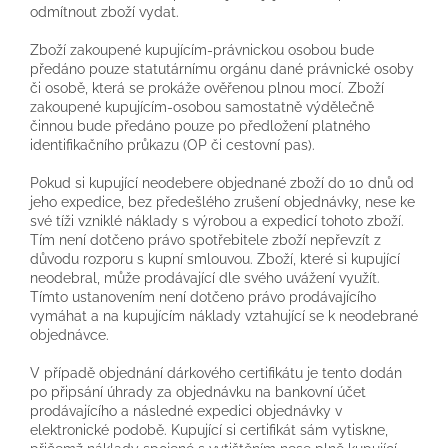
odmítnout zboží vydat.
Zboží zakoupené kupujícím-právnickou osobou bude
předáno pouze statutárnímu orgánu dané právnické osoby
či osobě, která se prokáže ověřenou plnou mocí. Zboží
zakoupené kupujícím-osobou samostatně výdělečně
činnou bude předáno pouze po předložení platného
identifikačního průkazu (OP či cestovní pas).
Pokud si kupující neodebere objednané zboží do 10 dnů od
jeho expedice, bez předešlého zrušení objednávky, nese ke
své tíži vzniklé náklady s výrobou a expedicí tohoto zboží.
Tím není dotčeno právo spotřebitele zboží nepřevzít z
důvodu rozporu s kupní smlouvou. Zboží, které si kupující
neodebral, může prodávající dle svého uvážení využít.
Tímto ustanovením není dotčeno právo prodávajícího
vymáhat a na kupujícím náklady vztahující se k neodebrané
objednávce.
V případě objednání dárkového certifikátu je tento dodán
po připsání úhrady za objednávku na bankovní účet
prodávajícího a následné expedici objednávky v
elektronické podobě. Kupující si certifikát sám vytiskne,