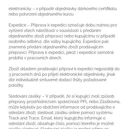
elektronicky – v případě objednávky dárkového certifikátu
nebo potvrzení objednaného kurzu
Expedice – Příprava k expedici označuje dobu nutnou pro
vyřízení všech náležitostí v souvislosti s předáním
objednaného zboží přepravci nebo kupujícímu (v případě
osobního odběru), dle volby kupujícího. Expedice pak
znamená předání objednaného zboží prodávajícím
přepravci. Příprava k expedici, jakož i expedice samotná
probíhá v pracovních dnech.
Zboží skladem prodávající připraví k expedici nejpozději do
3 pracovních dnů po přijetí elektronické objednávky, jinak
dle individuálně smluvené dodací lhůty požadované
položky.
Sledování zásilky – V případě, že si kupující zvolí způsob
přepravy prostřednictvím společností PPL nebo Zásilkovna,
může kdykoliv po obdržení informace od prodávajícího o
odeslání zboží, sledovat zásilku online pomocí systému
Track and Trace. Email, který kupujícího informuje o
odeslání zboží, obsahuje číslo, pomocí kterého je možné