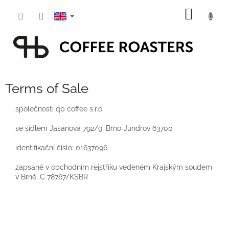
Skip
SHOPP
to
content
CART
Terms of Sale
společnosti qb coffee s.r.o.
se sídlem Jasanová 792/9, Brno-Jundrov 63700
identifikační číslo: 01637096
zapsané v obchodním rejstříku vedeném Krajským soudem
v Brně, C 78767/KSBR