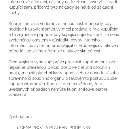
internetové připojení, náklady na telefonní hovory) si hradí
kupující sám, přičemž tyto náklady se neliší od základní
sazby.
Kupující bere na vědomí, že mohou nastat případy, kdy
nedojde k uzavření smlouvy mezi prodávajícím a kupujícím,
a to zejména v případě, kdy kupující objedná zboží za cenu
zveřejněnou omylem v důsledku chyby interního
informačního systému prodávajícího. Prodávající v takovém
případě kupujícího informuje o takové skutečnosti.
Prodávající si vyhrazuje právo prohlásit kupní smlouvu za
neplatně uzavřenou, pokud došlo ke zneužití osobních
údajů, zneužití platební karty apod., nebo z důvodu zásahu
správního či soudního orgánu, o takovémto postupu bude
kupující informován. Kupující bere na vědomí, že v
uvedených případech nemůže kupní smlouva platně
vzniknout.
Zpět nahoru
CENA ZBOŽÍ A PLATEBNÍ PODMÍNKY