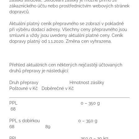
zásilku sledovat. Sledování zásilky je možné přímo ze
zákaznického účtu nebo prostřednictvím webových stránek
dopravců.
Aktuální platný ceník přepravného se zobrazí v pokladně
při výběru dodací adresy. Všechny ceny přepravného jsou
smluvní a vždy jsou uvedeny aktuální platné ceny. Ceník
dopravy platný od 1.1.2020. Změna cen vyhrazena.
Přehled aktuálních cen některých nejčastěji účtovaných
druhů přepravy je následující:
Druh přepravy Hmotnost zásilky
Poštovné v Kč Doběrečné v Kč
PPL 0 – 350 g
68
PPL s dobírkou 0 – 350 g
68 89
PPL 350 g – 30 kg