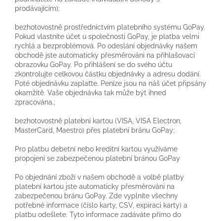
prodávajícím);
bezhotovostně prostřednictvím platebního systému GoPay.
Pokud vlastníte účet u společnosti GoPay, je platba velmi
rychlá a bezproblémová. Po odeslání objednávky našem
obchodě jste automaticky přesměrováni na přihlašovací
obrazovku GoPay. Po přihlášení se do svého účtu
zkontrolujte celkovou částku objednávky a adresu dodání.
Poté objednávku zaplaťte. Peníze jsou na náš účet připsány
okamžitě. Vaše objednávka tak může být ihned
zpracována.;
bezhotovostně platební kartou (VISA, VISA Electron,
MasterCard, Maestro) přes platební bránu GoPay;
Pro platbu debetní nebo kreditní kartou využíváme
propojení se zabezpečenou platební bránou GoPay
Po objednání zboží v našem obchodě a volbě platby
platební kartou jste automaticky přesměrováni na
zabezpečenou bránu GoPay. Zde vyplníte všechny
potřebné informace (číslo karty, CSV, expiraci karty) a
platbu odešlete. Tyto informace zadáváte přímo do