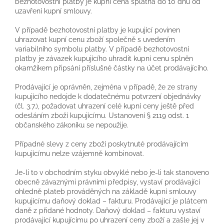
bezhotovostní platby je kupní cena splatná do 10 dnů od
uzavření kupní smlouvy.
V případě bezhotovostní platby je kupující povinen
uhrazovat kupní cenu zboží společně s uvedením
variabilního symbolu platby. V případě bezhotovostní
platby je závazek kupujícího uhradit kupní cenu splněn
okamžikem připsání příslušné částky na účet prodávajícího.
Prodávající je oprávněn, zejména v případě, že ze strany
kupujícího nedojde k dodatečnému potvrzení objednávky
(čl. 3.7.), požadovat uhrazení celé kupní ceny ještě před
odesláním zboží kupujícímu. Ustanovení § 2119 odst. 1
občanského zákoníku se nepoužije.
Případné slevy z ceny zboží poskytnuté prodávajícím
kupujícímu nelze vzájemně kombinovat.
Je-li to v obchodním styku obvyklé nebo je-li tak stanoveno
obecně závaznými právními předpisy, vystaví prodávající
ohledně plateb prováděných na základě kupní smlouvy
kupujícímu daňový doklad – fakturu. Prodávající je plátcem
daně z přidané hodnoty. Daňový doklad – fakturu vystaví
prodávající kupujícímu po uhrazení ceny zboží a zašle jej v