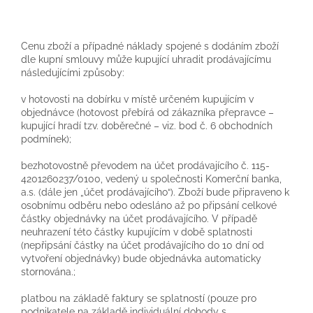
Cenu zboží a případné náklady spojené s dodáním zboží
dle kupní smlouvy může kupující uhradit prodávajícímu
následujícími způsoby:
v hotovosti na dobírku v místě určeném kupujícím v
objednávce (hotovost přebírá od zákazníka přepravce –
kupující hradí tzv. doběrečné – viz. bod č. 6 obchodních
podmínek);
bezhotovostně převodem na účet prodávajícího č. 115-
4201260237/0100, vedený u společnosti Komerční banka,
a.s. (dále jen „účet prodávajícího“). Zboží bude připraveno k
osobnímu odběru nebo odesláno až po připsání celkové
částky objednávky na účet prodávajícího. V případě
neuhrazení této částky kupujícím v době splatnosti
(nepřipsání částky na účet prodávajícího do 10 dní od
vytvoření objednávky) bude objednávka automaticky
stornována.;
platbou na základě faktury se splatností (pouze pro
podnikatele na základě individuální dohody s