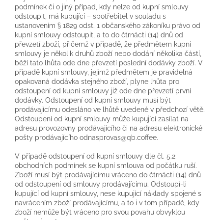
podmínek či o jiný případ, kdy nelze od kupní smlouvy
odstoupit, má kupující – spotřebitel v souladu s
ustanovením § 1829 odst. 1 občanského zákoníku právo od
kupní smlouvy odstoupit, a to do čtrnácti (14) dnů od
převzetí zboží, přičemž v případě, že předmětem kupní
smlouvy je několik druhů zboží nebo dodání několika částí,
běží tato lhůta ode dne převzetí poslední dodávky zboží. V
případě kupní smlouvy, jejímž předmětem je pravidelná
opakovaná dodávka stejného zboží, plyne lhůta pro
odstoupení od kupní smlouvy již ode dne převzetí první
dodávky. Odstoupení od kupní smlouvy musí být
prodávajícímu odesláno ve lhůtě uvedené v předchozí větě.
Odstoupení od kupní smlouvy může kupující zasílat na
adresu provozovny prodávajícího či na adresu elektronické
pošty prodávajícího odnasprovas@qb.coffee.
V případě odstoupení od kupní smlouvy dle čl. 5.2
obchodních podmínek se kupní smlouva od počátku ruší.
Zboží musí být prodávajícímu vráceno do čtrnácti (14) dnů
od odstoupení od smlouvy prodávajícímu. Odstoupí-li
kupující od kupní smlouvy, nese kupující náklady spojené s
navrácením zboží prodávajícímu, a to i v tom případě, kdy
zboží nemůže být vráceno pro svou povahu obvyklou