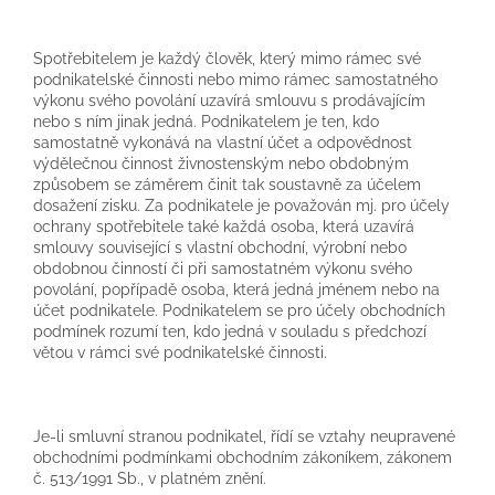
Spotřebitelem je každý člověk, který mimo rámec své
podnikatelské činnosti nebo mimo rámec samostatného
výkonu svého povolání uzavírá smlouvu s prodávajícím
nebo s ním jinak jedná. Podnikatelem je ten, kdo
samostatně vykonává na vlastní účet a odpovědnost
výdělečnou činnost živnostenským nebo obdobným
způsobem se záměrem činit tak soustavně za účelem
dosažení zisku. Za podnikatele je považován mj. pro účely
ochrany spotřebitele také každá osoba, která uzavírá
smlouvy související s vlastní obchodní, výrobní nebo
obdobnou činností či při samostatném výkonu svého
povolání, popřípadě osoba, která jedná jménem nebo na
účet podnikatele. Podnikatelem se pro účely obchodních
podmínek rozumí ten, kdo jedná v souladu s předchozí
větou v rámci své podnikatelské činnosti.
Je-li smluvní stranou podnikatel, řídí se vztahy neupravené
obchodními podmínkami obchodním zákoníkem, zákonem
č. 513/1991 Sb., v platném znění.