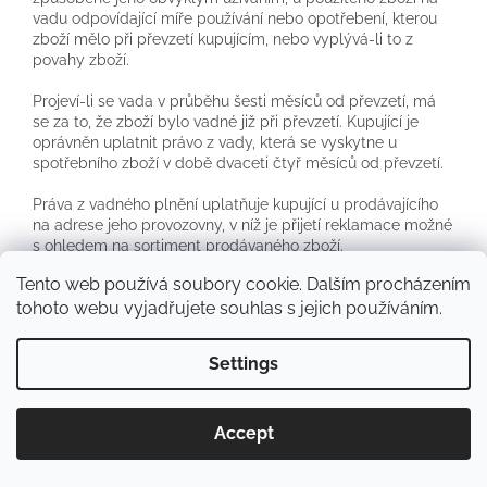
vadu odpovídající míře používání nebo opotřebení, kterou
zboží mělo při převzetí kupujícím, nebo vyplývá-li to z
povahy zboží.
Projeví-li se vada v průběhu šesti měsíců od převzetí, má
se za to, že zboží bylo vadné již při převzetí. Kupující je
oprávněn uplatnit právo z vady, která se vyskytne u
spotřebního zboží v době dvaceti čtyř měsíců od převzetí.
Práva z vadného plnění uplatňuje kupující u prodávajícího
na adrese jeho provozovny, v níž je přijetí reklamace možné
s ohledem na sortiment prodávaného zboží.
Tento web používá soubory cookie. Dalším procházením
Právo z vadného plnění kupujícímu nenáleží, pokud kupující
tohoto webu vyjadřujete souhlas s jejich používáním.
před převzetím věci věděl, že věc má vadu, anebo pokud
kupující vadu sám způsobil.
Settings
Právo na dodání nové věci, nebo výměnu součásti má
kupující i v případě odstranitelné vady, pokud nemůže věc
řádně užívat pro opakovaný výskyt vady po opravě nebo
Accept
pro větší počet vad. V takovém případě má kupující i právo
od smlouvy odstoupit.