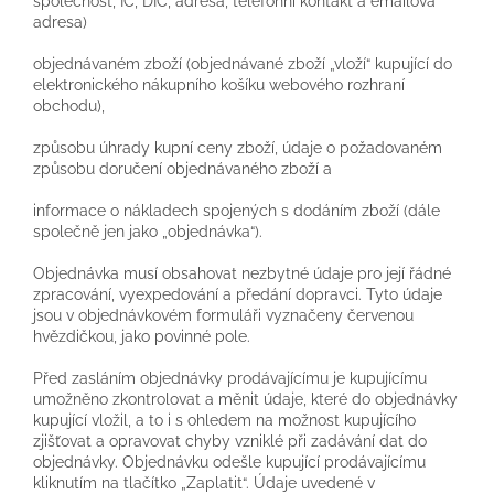
společnost, IČ, DIČ, adresa, telefonní kontakt a emailová
adresa)
objednávaném zboží (objednávané zboží „vloží“ kupující do
elektronického nákupního košíku webového rozhraní
obchodu),
způsobu úhrady kupní ceny zboží, údaje o požadovaném
způsobu doručení objednávaného zboží a
informace o nákladech spojených s dodáním zboží (dále
společně jen jako „objednávka“).
Objednávka musí obsahovat nezbytné údaje pro její řádné
zpracování, vyexpedování a předání dopravci. Tyto údaje
jsou v objednávkovém formuláři vyznačeny červenou
hvězdičkou, jako povinné pole.
Před zasláním objednávky prodávajícímu je kupujícímu
umožněno zkontrolovat a měnit údaje, které do objednávky
kupující vložil, a to i s ohledem na možnost kupujícího
zjišťovat a opravovat chyby vzniklé při zadávání dat do
objednávky. Objednávku odešle kupující prodávajícímu
kliknutím na tlačítko „Zaplatit“. Údaje uvedené v