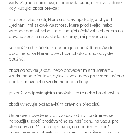
vady. Zejména prodávající odpovídá kupujícímu, že v době,
kdy kupující zboží převzal:
má zboží vlastnosti, které si strany ujednaly, a chybí-li
ujednání, má takové vlastnosti, které prodávající nebo
výrobce popsal nebo které kupující očekával s ohledem na
povahu zboží a na základě reklamy jimi prováděné,
se zboží hodí k účelu, který pro jeho použití prodávající
uvádí nebo ke kterému se zboží tohoto druhu obvykle
používá,
zboží odpovídá jakostí nebo provedením smluvenému
vzorku nebo předloze, byla-li jakost nebo provedení určeno
podle smluveného vzorku nebo předlohy,
je zboží v odpovídajícím množství, míře nebo hmotnosti a
zboží vyhovuje požadavkům právních předpisů.
Ustanovení uvedená v čl. 7.2 obchodních podmínek se
nepoužijí u zboží prodávaného za nižší cenu na vadu, pro
kterou byla nižší cena ujednána, na opotřebení zboží
způsobené jeho obvyklým užíváním, u použitého zboží na