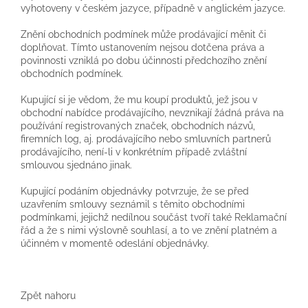
vyhotoveny v českém jazyce, případně v anglickém jazyce.
Znění obchodních podmínek může prodávající měnit či
doplňovat. Tímto ustanovením nejsou dotčena práva a
povinnosti vzniklá po dobu účinnosti předchozího znění
obchodních podmínek.
Kupující si je vědom, že mu koupí produktů, jež jsou v
obchodní nabídce prodávajícího, nevznikají žádná práva na
používání registrovaných značek, obchodních názvů,
firemních log, aj. prodávajícího nebo smluvních partnerů
prodávajícího, není-li v konkrétním případě zvláštní
smlouvou sjednáno jinak.
Kupující podáním objednávky potvrzuje, že se před
uzavřením smlouvy seznámil s těmito obchodními
podmínkami, jejichž nedílnou součást tvoří také Reklamační
řád a že s nimi výslovně souhlasí, a to ve znění platném a
účinném v momentě odeslání objednávky.
Zpět nahoru