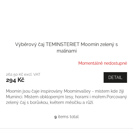
Výběrový čaj TEMINSTERIET Moomin zelený s
malinami
Momentálně nedostupné
262,50 Kč excl. VAT
DETAIL
294 Kč
Moomin jsou čaje inspirovány Moominvalley - místem kde žijí
Muminci. Místem obklopeným lesy, horami i mořem.Porcovaný
zelený čaj s borůvkou, květem měsíčku a růží.
9
items total
L
i
s
F