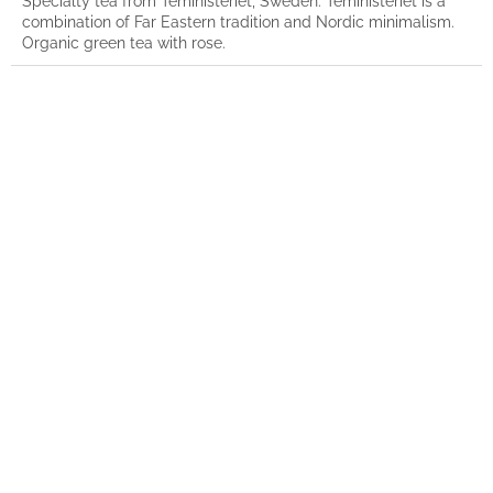
Specialty tea from Teministeriet, Sweden. Teministeriet is a
combination of Far Eastern tradition and Nordic minimalism.
Organic green tea with rose.