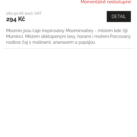
Momentálně nedostupné
262,50 Kč excl. VAT
DETAIL
294 Kč
Moomin jsou čaje inspirovány Moominvalley - místem kde žijí
Muminci. Místem obklopeným lesy, horami i mořem.Porcovaný
rooibos čaj s malinami, ananasem a papájou.