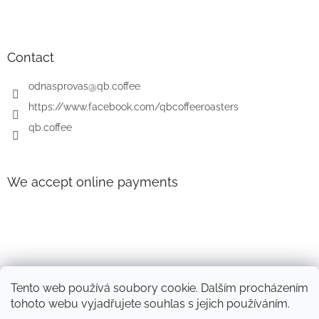
t
o
i
o
n
t
g
e
Contact
c
r
o
odnasprovas
@
qb.coffee
n
t
https://www.facebook.com/qbcoffeeroasters
r
qb.coffee
o
l
s
We accept online payments
Tento web používá soubory cookie. Dalším procházením
tohoto webu vyjadřujete souhlas s jejich používáním.