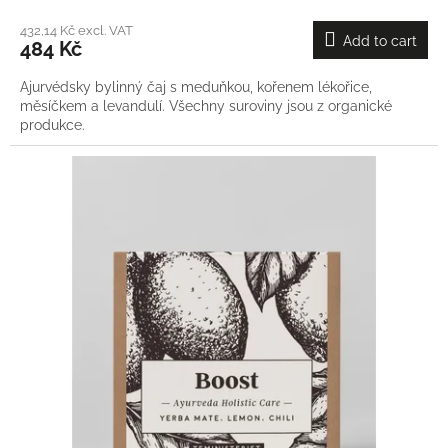
432,14 Kč excl. VAT
Add to cart
484 Kč
Ajurvédsky bylinný čaj s meduňkou, kořenem lékořice,
měsíčkem a levandulí. Všechny suroviny jsou z organické
produkce.