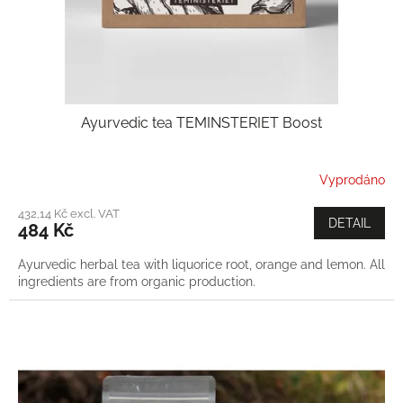
Ayurvedic tea TEMINSTERIET Boost
Vyprodáno
432,14 Kč excl. VAT
DETAIL
484 Kč
Ayurvedic herbal tea with liquorice root, orange and lemon. All
ingredients are from organic production.