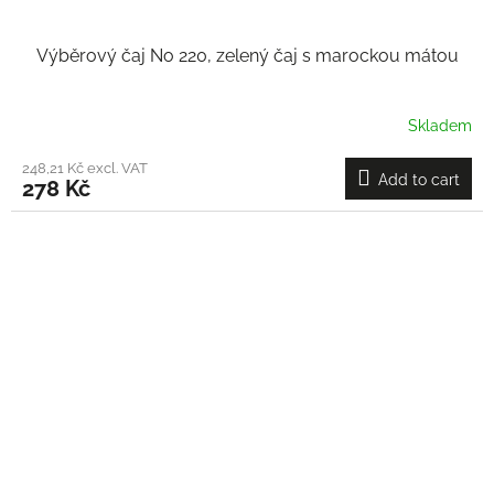
Výběrový čaj No 220, zelený čaj s marockou mátou
Skladem
248,21 Kč excl. VAT
Add to cart
278 Kč