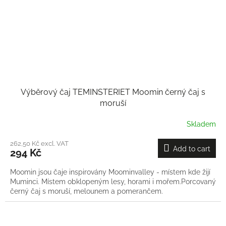
Výběrový čaj TEMINSTERIET Moomin černý čaj s
moruší
Skladem
262,50 Kč excl. VAT
Add to cart
294 Kč
Moomin jsou čaje inspirovány Moominvalley - místem kde žijí
Muminci. Místem obklopeným lesy, horami i mořem.Porcovaný
černý čaj s moruší, melounem a pomerančem.