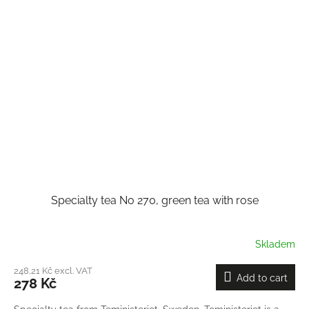
Specialty tea No 270, green tea with rose
Skladem
248,21 Kč excl. VAT
Add to cart
278 Kč