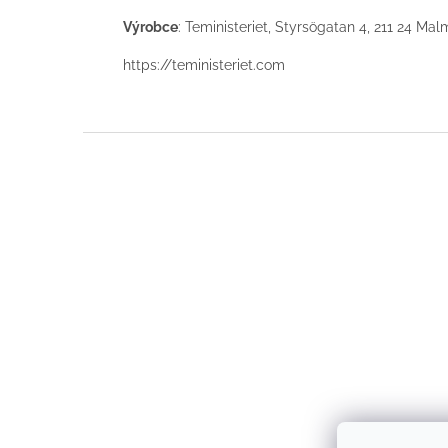
Výrobce
: Teministeriet, Styrsögatan 4, 211 24 M
https://teministeriet.com
F
o
o
t
e
r