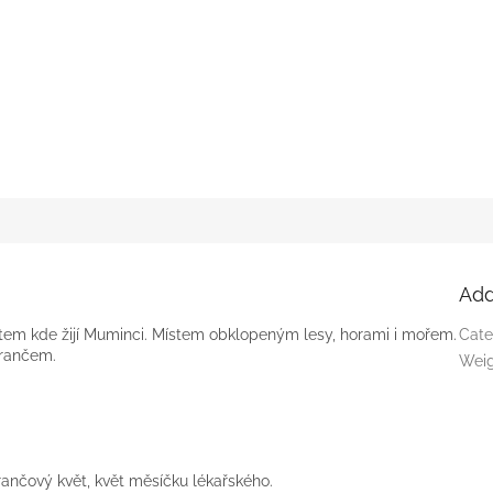
Add
tem kde žijí Muminci. Místem obklopeným lesy, horami i mořem.
Cate
erančem.
Wei
ančový květ, květ měsíčku lékařského.