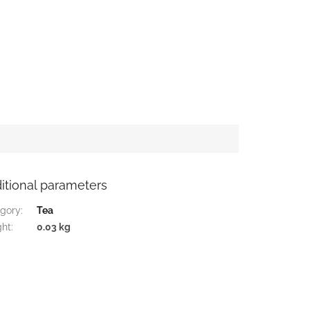
itional parameters
gory
:
Tea
ght
:
0.03 kg