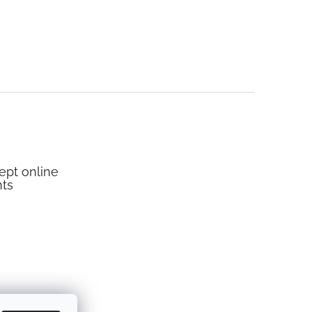
pt online
ts