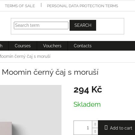
TERMS OF SALE
PERSONAL DATA PROTECTION TERMS
SEARCH
h
Courses
Vouchers
Contacts
oomin černý čaj s moruší
Moomin černý čaj s moruší
294 Kč
Measure
Skladem
price:
Add to cart