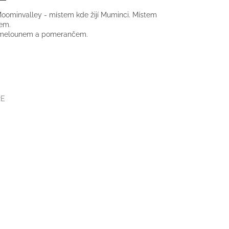
Moominvalley - místem kde žijí Muminci. Místem
em.
, melounem a pomerančem.
RE