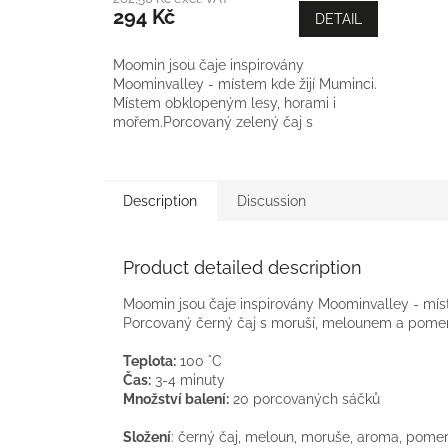
294 Kč
DETAIL
Moomin jsou čaje inspirovány
Moominvalley - místem kde žijí Muminci.
Místem obklopeným lesy, horami i
mořem.Porcovaný zelený čaj s
borůvkou, květem měsíčku a růží.
Description
Discussion
Product detailed description
Moomin jsou čaje inspirovány Moominvalley - mís
Porcovaný černý čaj s moruší, melounem a pom
Teplota:
100 °C
Čas:
3-4 minuty
Množství balení:
20 porcovaných sáčků
Složení
: černý čaj, meloun, moruše, aroma, pomer