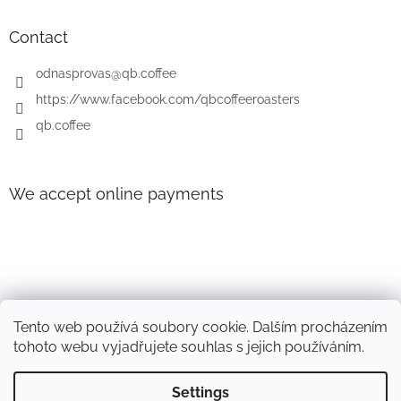
t
e
Contact
r
odnasprovas
@
qb.coffee
https://www.facebook.com/qbcoffeeroasters
qb.coffee
We accept online payments
Tento web používá soubory cookie. Dalším procházením
tohoto webu vyjadřujete souhlas s jejich používáním.
Settings
Created by Shoptet