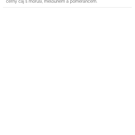
černý čaj s moruší, melounem a pomerančem.