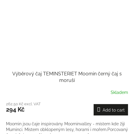
Výběrový čaj TEMINSTERIET Moomin černý čaj s
moruší
Skladem
262,50 Kč excl. VAT
294 Kč
Add to cart
Moomin jsou čaje inspirovány Moominvalley - místem kde žijí
Muminci. Místem obklopeným lesy, horami i mořem.Porcovaný