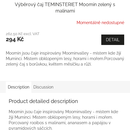
Výběrový čaj TEMINSTERIET Moomin zelený s
malinami
Momentálně nedostupné
262,50 Kč excl. VAT
294 Kč
DETAIL
Moomin jsou čaje inspirovány Moominvalley - místem kde žijí
Muminci. Místem obklopeným lesy, horami i mořem.Porcovaný
zelený čaj s borůvkou, květem měsíčku a růží.
Description
Discussion
Product detailed description
Moomin jsou čaje inspirovány Moominvalley - místem kde
žijí Muminci. Místem obklopeným lesy, horami i mořem.
Porcovaný rooibos s malinami, ananasem a papájou v
pyramidových sáčcích.