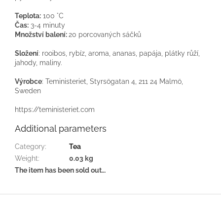
Teplota:
100 °C
Čas:
3-4 minuty
Množství balení:
20 porcovaných sáčků
Složení
: rooibos, rybíz, aroma, ananas, papája, plátky růží,
jahody, maliny.
Výrobce
: Teministeriet, Styrsögatan 4, 211 24 Malmö,
Sweden
https://teministeriet.com
Additional parameters
Category
:
Tea
Weight
:
0.03 kg
The item has been sold out…
F
o
o