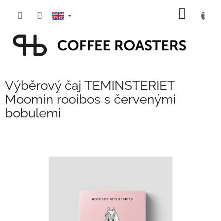
Skip
SHOPP
to
content
CART
Výběrový čaj TEMINSTERIET
Moomin rooibos s červenými
bobulemi