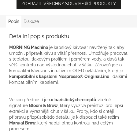
ZOBRAZIT VŠECHNY SOUVISEJÍCÍ PRODUKTY
Popis
Diskuze
Detailní popis produktu
MORNING Machine
je kapslový kávovar navržený tak, aby
umožnil připravit kávu s větší přesností. Umožňuje pracovat
s teplotou, tlakovým profilem i poměrem vody, a dává tak
větší kontrolu nad výslednou chutí v šálku. Zároveň jde o
kompaktní kávovar s intuitivním OLED ovládáním, který je
kompatibilní s kapslemi Nespresso® OriginalLine
i dalšími
kompatibilními kapslemi.
Velkou předností je
10 baristických receptů
včetně
signature
Bloom & Brew
, který využívá preinfuzi pro lepší
extrakci a výraznější chuť v šálku. Pro ty, kdo si chtějí
přípravu přizpůsobitdo detailu, je k dispozici také režim
Manual Brew,
který nabízí plnou kontrolu nad celým
procesem.