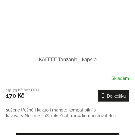
KAFEEE Tanzania - kapsle
Skladem
151,79 Kč bez DPH
170 Kč
Do košíku
sušené třešně Ι kakao Ι mandle kompatibilní s
kávovary Nespresso® 10ks/bal 100% kompostovatelné