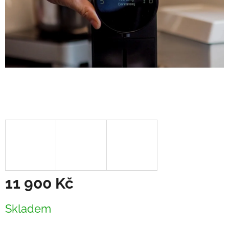
11 900 Kč
Měrná
Skladem
cena: