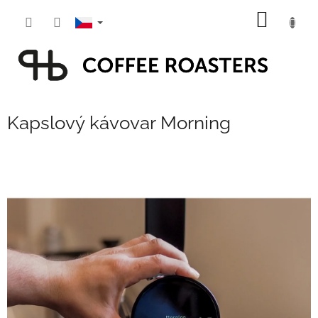
Přejít
NÁKUP
na
obsah
KOŠÍK
Kapslový kávovar Morning