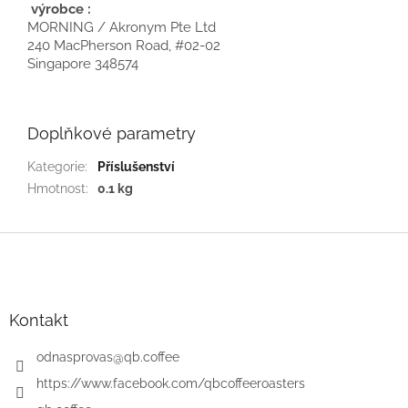
výrobce :
MORNING / Akronym Pte Ltd
240 MacPherson Road, #02-02
Singapore 348574
Doplňkové parametry
Kategorie
:
Příslušenství
Hmotnost
:
0.1 kg
Z
á
p
a
t
Kontakt
í
odnasprovas
@
qb.coffee
https://www.facebook.com/qbcoffeeroasters