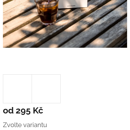
od
295 Kč
Měrná
Zvolte variantu
cena: