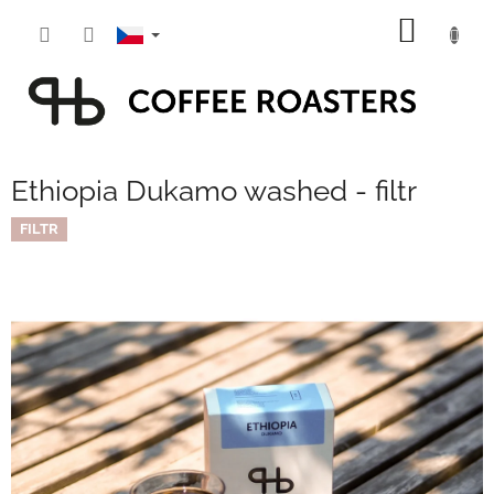
Přejít
NÁKUP
na
obsah
KOŠÍK
Ethiopia Dukamo washed - filtr
FILTR