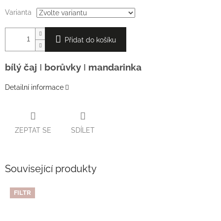
Varianta
Přidat do košíku
bílý čaj
Ι
borůvky
Ι
mandarinka
Detailní informace
ZEPTAT SE
SDÍLET
Související produkty
FILTR