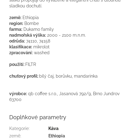
sladkou dochutí.
země:
Ethiopia
region:
Bombe
farma:
Dukamo family
nadmořská výška:
2000 - 2100 m.n.m.
odrůda:
74110, 74158
klasifikace:
mikrolot
zpracování:
washed
použití:
FILTR
chuťový profil:
bílý čaj, borůvku, mandarinka
výrobce:
qb coffee s.r.o., Jasanová 792/9, Brno Jundrov
63700
Doplňkové parametry
Kategorie
:
Káva
země
:
Ethiopia