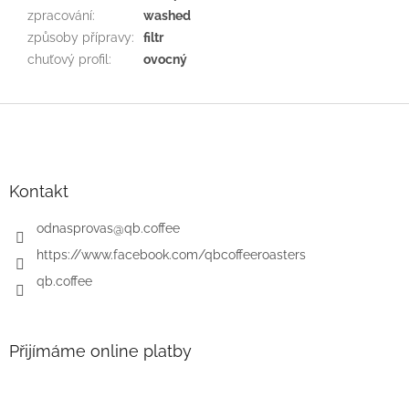
zpracování
:
washed
způsoby přípravy
:
filtr
chuťový profil
:
ovocný
Z
á
p
a
t
Kontakt
í
odnasprovas
@
qb.coffee
https://www.facebook.com/qbcoffeeroasters
qb.coffee
Přijímáme online platby