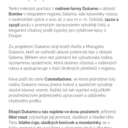
Tento mikrolot pochází z
rodinné farmy Dukamo
v oblasti
Bombe
v etiopském regionu Sidama, kde kávovníky rostou
v nadmořské výšce 2 000 až 2 100 m n. m. Odrůdy
74110 a
74158
spolu s promytým zpracováním vytvářejí čistý a
elegantní chuťový profil typický pro výběrové kávy z
Etiopie.
Za projektem Dukamo stojí bratři Asefa a Mulugeta
Dukamo, kteří se rozhodli ukázat potenciál káv z oblasti
Sidama. Během více než patnácti let vybudovala rodina
významnou společnost, která dodnes zůstává v rodinných
rukou a spolupracuje s tisíci drobných pěstitelů v regionu.
Káva patří do série
Constellations
, ve které jednotlivé loty
rodiny Dukamo nesou jména hvězd a společně vytvářejí
vlastní kávový vesmír. Každý lot tak vypráví svůj příběh
prostřednictvím jedinečného zpracování a odlišného
chuťového profilu.
Etiopii Dukamo u nás najdete ve dvou praženích
, přičemž
filter roast
zvýrazňuje její jemnost, sladkost a hladké tělo.
Tóny
bílého čaje, sladkých borůvek a mandarinky
se v
šálku propojují do vyvážené a elegantní chuti s dlouhou