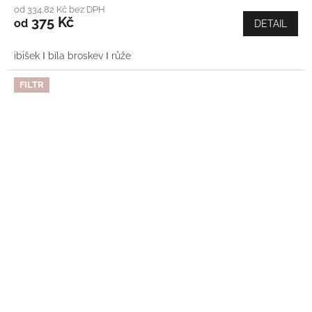
od 334,82 Kč bez DPH
375 Kč
od
DETAIL
ibišek Ι bíla broskev Ι růže
FILTR