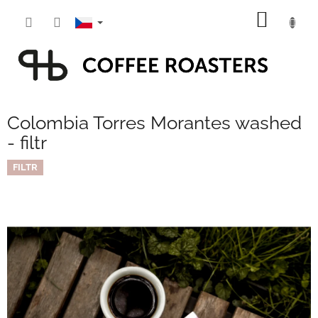
Přejít
NÁKUP
na
obsah
KOŠÍK
Colombia Torres Morantes washed
- filtr
FILTR