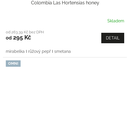
Colombia Las Hortensias honey
Skladem
od 263,39 Kč bez DPH
295 Kč
od
DETAIL
mirabelka Ι růžový pepř Ι smetana
OMNI