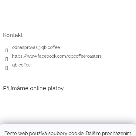
Z
á
p
a
t
Kontakt
í
odnasprovas
@
qb.coffee
https://www.facebook.com/qbcoffeeroasters
qb.coffee
Přijímáme online platby
Tento web používá soubory cookie. Dalším procházením