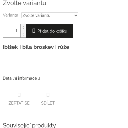
Zvolte variantu
cena:
Varianta
Přidat do košíku
ibišek
Ι
bíla broskev
Ι
růže
Detailní informace
ZEPTAT SE
SDÍLET
Související produkty