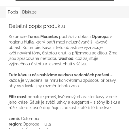
Popis
Diskuze
Detailní popis produktu
Kolumbie
Torres Morantes
pochází z oblasti
Oporopa
v
regionu
Huila
, který patří mezi nejuznávanější kávové
oblasti Kolumbie. Káva z této oblasti se vyznačuje
květinovými tóny, čistotou chuti a příjemnou aciditou. Zrna
jsou zpracována metodou
washed
, což zajišťuje
výjimečnou čistotu a jasnost chuti v šálku.
Tuto kávu u nás nabízíme ve dvou variantách pražení
–
každá je vyladěna na míru konkrétnímu způsobu přípravy,
aby vyzdvihla jiný rozměr tohoto zrna.
Filtr roast
odhaluje jemný, květinový charakter kávy v celé
jeho kráse. Šálek je svěží, lehký a elegantní – s tóny ibišku a
růže, které krásně doplňuje sladkost zralé bílé broskve.
země:
Colombia
region:
Oporopa, Huila