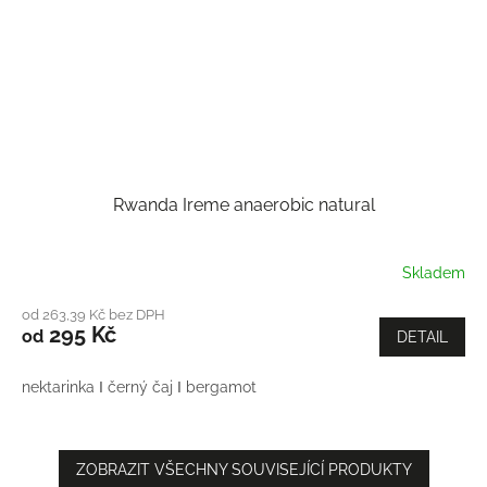
Rwanda Ireme anaerobic natural
Skladem
od 263,39 Kč bez DPH
295 Kč
od
DETAIL
nektarinka Ι černý čaj Ι bergamot
ZOBRAZIT VŠECHNY SOUVISEJÍCÍ PRODUKTY