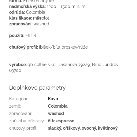
farma:
Edinson Argote
nadmořská výška:
1200 - 1500 m n. m.
odrůda:
Colombia
klasifikace:
mikrolot
zpracování:
washed
použití:
FILTR
chuťový profil:
ibišek/bílá broskev/růže
výrobce:
qb coffee s.r.o., Jasanová 792/9, Brno Jundrov
63700
Doplňkové parametry
Kategorie
:
Káva
země
:
Colombia
zpracování
:
washed
způsoby přípravy
:
filtr, espresso
chuťový profil
:
sladký, oříškový, ovocný, květinový