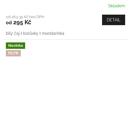
Skladem
od 263,39 Kč bez DPH
DETAIL
295 Kč
od
bílý čaj Ι borůvky Ι mandarinka
Novinka
FILTR