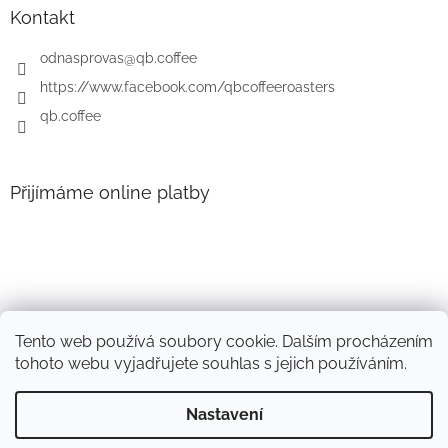
r
t
Kontakt
v
í
k
odnasprovas
@
qb.coffee
y
v
https://www.facebook.com/qbcoffeeroasters
ý
qb.coffee
p
i
s
u
Přijímáme online platby
Tento web používá soubory cookie. Dalším procházením
tohoto webu vyjadřujete souhlas s jejich používáním.
Nastavení
Vytvořil Shoptet