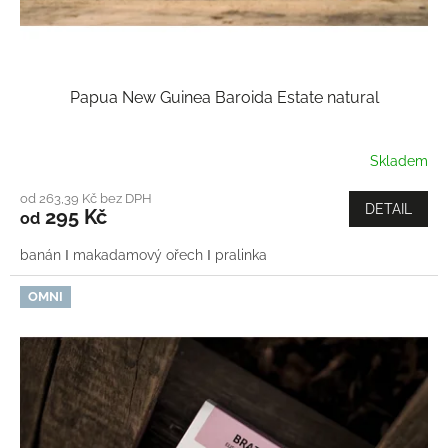
Papua New Guinea Baroida Estate natural
Skladem
od 263,39 Kč bez DPH
DETAIL
295 Kč
od
banán Ι makadamový ořech Ι pralinka
OMNI