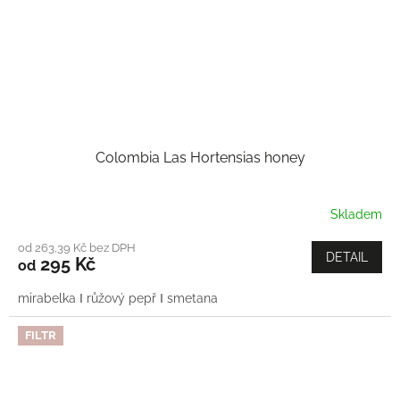
Colombia Las Hortensias honey
Skladem
od 263,39 Kč bez DPH
DETAIL
295 Kč
od
mirabelka Ι růžový pepř Ι smetana
FILTR