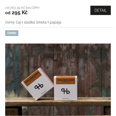
od 263,39 Kč bez DPH
DETAIL
295 Kč
od
černý čaj Ι sladká limeta Ι papája
OMNI