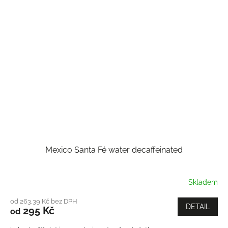
Mexico Santa Fé water decaffeinated
Skladem
od 263,39 Kč bez DPH
DETAIL
295 Kč
od