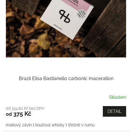
Brazil Elisa Bastianello carbonic maceration
Skladem
od 334,82 Kč bez DPH
DETAIL
375 Kč
od
makový závin Ι kouřová whisky Ι třešně v rumu