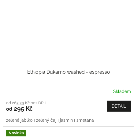
Ethiopia Dukamo washed - espresso
Skladem
od 263,39 Kč bez DPH
DETAIL
295 Kč
od
zelené jablko Ι zelený čaj Ι jasmín Ι smetana
Novinka