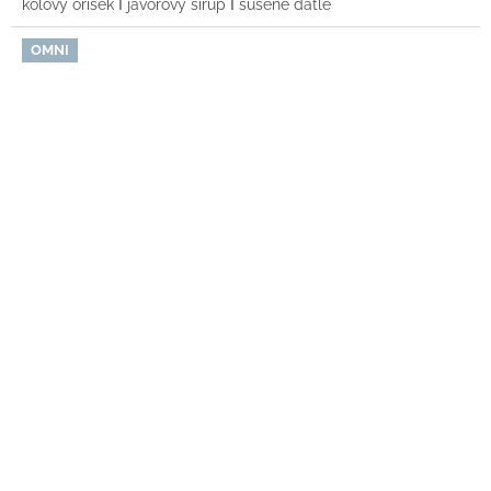
kolový oříšek Ι javorový sirup Ι sušené datle
OMNI