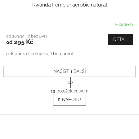
Rwanda Ireme anaerobic natural
Skladem
od 263,39 Kč bez DPH
DETAIL
295 Kč
od
nektarinka Ι černý čaj Ι bergamot
NAČÍST 1 DALŠÍ
S
1
2
t
O
r
13
položek celkem
v
á
l
NAHORU
n
á
k
o
d
v
Z
a
á
c
á
n
í
p
í
p
a