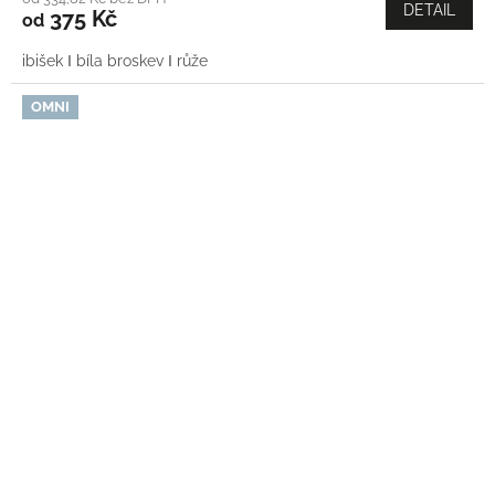
DETAIL
375 Kč
od
ibišek Ι bíla broskev Ι růže
OMNI