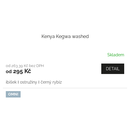
Kenya Kegwa washed
Skladem
od 263,39 Kč bez DPH
DETAIL
295 Kč
od
ibišek Ι ostružiny Ι černý rybíz
OMNI