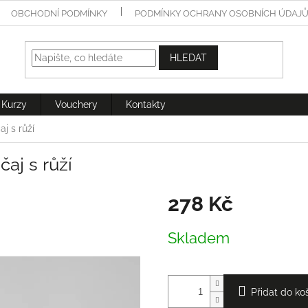
OBCHODNÍ PODMÍNKY
PODMÍNKY OCHRANY OSOBNÍCH ÚDAJ
HLEDAT
Kurzy
Vouchery
Kontakty
j s růží
aj s růží
278 Kč
Měrná
Skladem
cena:
Přidat do ko