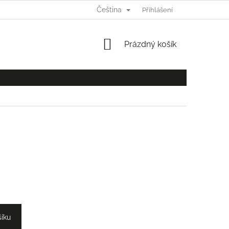
Čeština
Ů
Přihlášení
NÁKUPNÍ
Prázdný košík
KOŠÍK
šíku