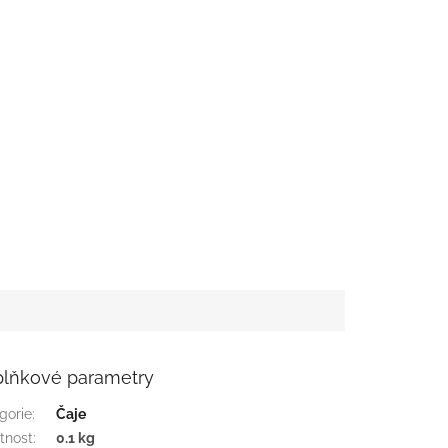
lňkové parametry
gorie
:
Čaje
tnost
:
0.1 kg