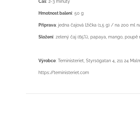
Čas
: 2-3 minuty
Hmotnost balení
: 50 g
Příprava
: jedna čajová lžička (1,5 g) / na 200 ml 
Složení
:
zelený čaj (65%), papaya, mango, poupě rů
Výrobce
: Teministeriet, Styrsögatan 4, 211 24 M
https://teministeriet.com
Z
á
p
a
t
í