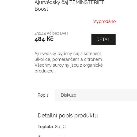
Ajurvédský čaj TEMINSTERIET
Boost
Vyprodáno
432,14 Kč bez DPH
484 Kč
DETAIL
Ajurvédský bylinný čaj s kořenem
lékořice, pomerančem a citronem.
Všechny suroviny jsou z organické
produkce.
Popis
Diskuze
Detailní popis produktu
Teplota
: 80 °C