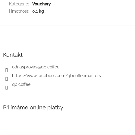
Kategorie
:
Vouchery
Hmotnost
:
0.1 kg
Z
á
p
a
t
Kontakt
í
odnasprovas
@
qb.coffee
https://www.facebook.com/qbcoffeeroasters
qb.coffee
Přijímáme online platby