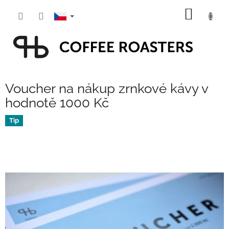
Přejít
NÁKUP
na
obsah
KOŠÍK
Voucher na nákup zrnkové kávy v
hodnotě 1000 Kč
Tip