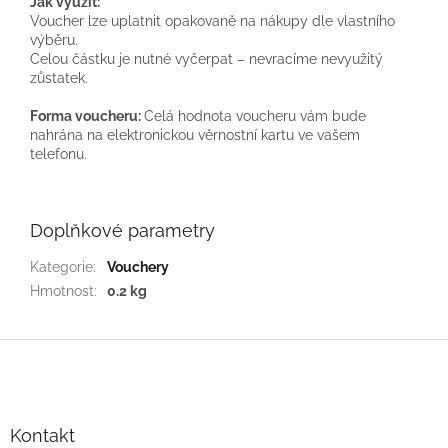
Jak využít:
Voucher lze uplatnit opakovaně na nákupy dle vlastního
výběru.
Celou částku je nutné vyčerpat – nevracíme nevyužitý
zůstatek.
Forma voucheru:
Celá hodnota voucheru vám bude
nahrána na elektronickou věrnostní kartu ve vašem
telefonu.
Doplňkové parametry
Kategorie
:
Vouchery
Hmotnost
:
0.2 kg
Z
á
p
a
t
Kontakt