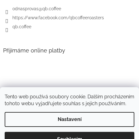
í
odnasprovas
@
qb.coffee
https://www.facebook.com/qbcoffeeroasters
qb.coffee
Přijímáme online platby
Tento web používá soubory cookie. Dalším procházením
tohoto webu vyjadřujete souhlas s jejich používáním.
Nastavení
Vytvořil Shoptet