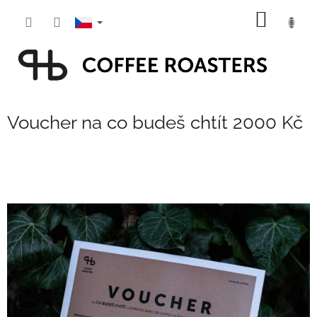
Přejít
NÁKUP
na
obsah
KOŠÍK
Voucher na co budeš chtít 2000 Kč