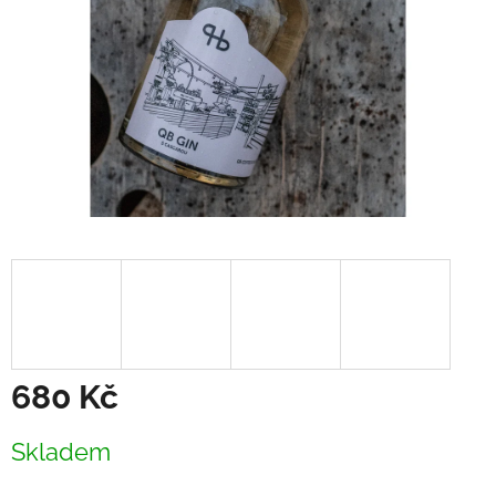
680 Kč
Měrná
Skladem
cena: