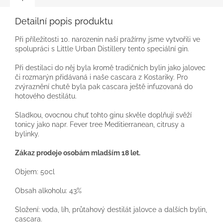
Detailní popis produktu
Při příležitosti 10. narozenin naší pražírny jsme vytvořili ve
spolupráci s Little Urban Distillery tento speciální gin.
Při destilaci do něj byla kromě tradičních bylin jako jalovec
či rozmarýn přidávaná i naše cascara z Kostariky. Pro
zvýraznění chutě byla pak cascara ještě infuzovaná do
hotového destilátu.
Sladkou, ovocnou chuť tohto ginu skvěle doplňují svěží
tonicy jako napr. Fever tree Meditierranean, citrusy a
bylinky.
Zákaz prodeje osobám mladším 18 let.
Objem: 50cl
Obsah alkoholu: 43%
Složení: voda, líh, průtahový destilát jalovce a dalších bylin,
cascara.