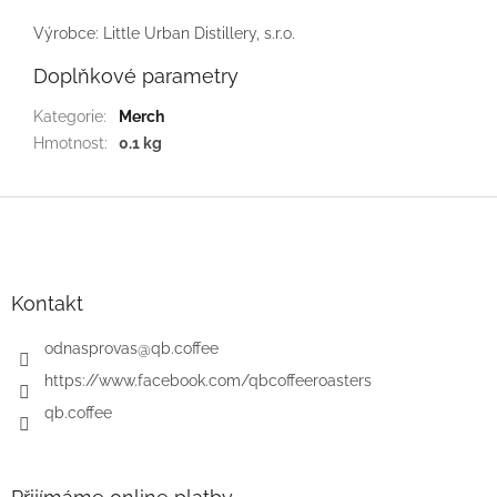
Výrobce: Little Urban Distillery, s.r.o.
Doplňkové parametry
Kategorie
:
Merch
Hmotnost
:
0.1 kg
Z
á
p
a
t
Kontakt
í
odnasprovas
@
qb.coffee
https://www.facebook.com/qbcoffeeroasters
qb.coffee