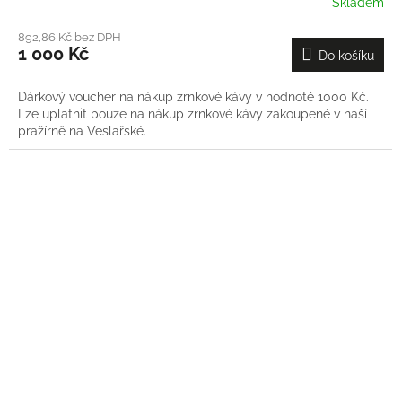
Skladem
892,86 Kč bez DPH
1 000 Kč
Do košíku
Dárkový voucher na nákup zrnkové kávy v hodnotě 1000 Kč.
Lze uplatnit pouze na nákup zrnkové kávy zakoupené v naší
pražírně na Veslařské.