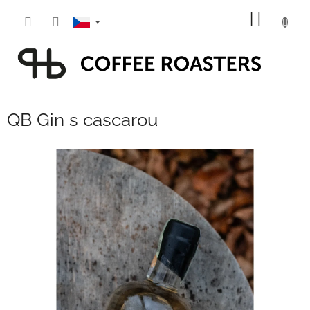
Přejít
NÁKUP
na
obsah
KOŠÍK
QB Gin s cascarou