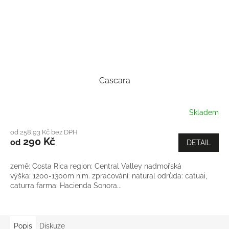
Cascara
Skladem
od 258,93 Kč bez DPH
290 Kč
od
DETAIL
země: Costa Rica region: Central Valley nadmořská
výška: 1200-1300m n.m. zpracování: natural odrůda: catuai,
caturra farma: Hacienda Sonora...
Popis
Diskuze