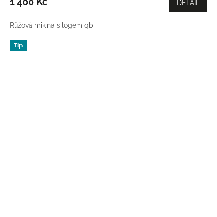
1 400 Kč
DETAIL
Růžová mikina s logem qb
Tip