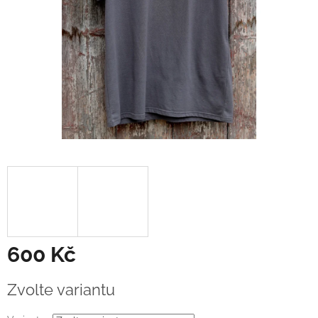
600 Kč
Měrná
Zvolte variantu
cena: