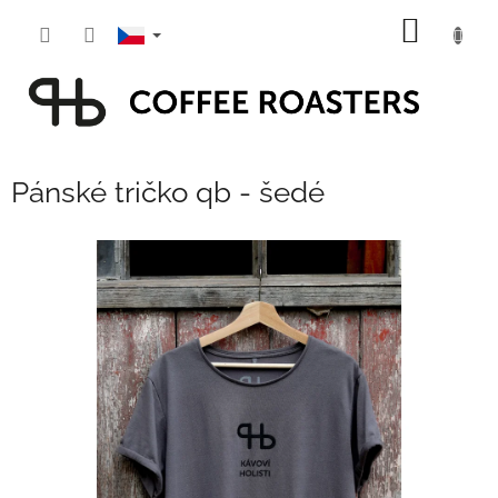
Přejít
NÁKUP
na
obsah
KOŠÍK
Pánské tričko qb - šedé