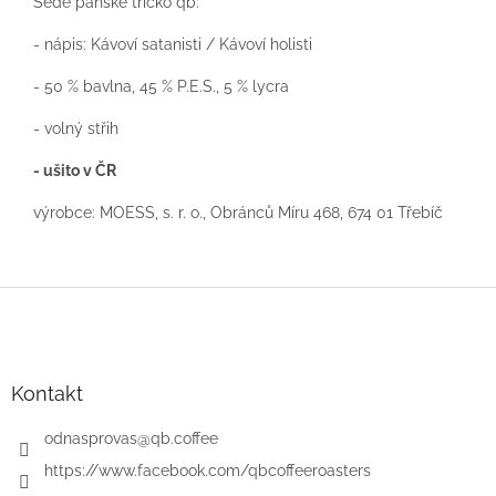
Šedé pánské tričko qb:
- nápis: Kávoví satanisti / Kávoví holisti
- 50 % bavlna, 45 % P.E.S., 5 % lycra
- volný střih
- ušito v ČR
výrobce:
MOESS, s. r. o., Obránců Míru 468, 674 01 Třebíč
Z
á
p
a
t
Kontakt
í
odnasprovas
@
qb.coffee
https://www.facebook.com/qbcoffeeroasters