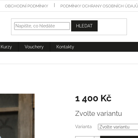
OBCHODNÍ PODMÍNKY
PODMÍNKY OCHRANY OSOBNÍCH ÚDAJ
HLEDAT
Kurzy
Vouchery
Kontakty
1 400 Kč
Měrná
Zvolte variantu
cena:
Varianta