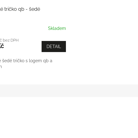
 tričko qb - šedé
Skladem
Kč bez DPH
Kč
DETAIL
šedé tričko s logem qb a
m