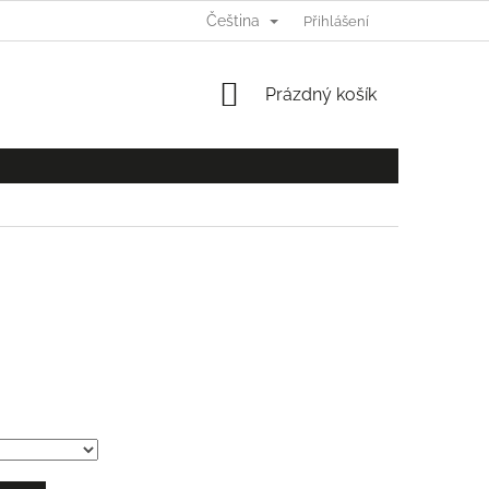
Čeština
Ů
Přihlášení
NÁKUPNÍ
Prázdný košík
KOŠÍK