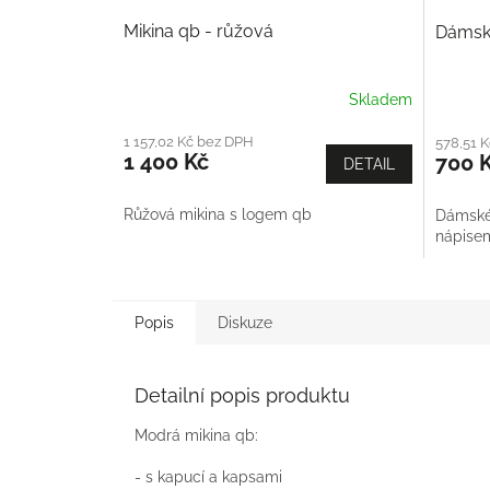
Mikina qb - růžová
Dámské
Skladem
1 157,02 Kč bez DPH
578,51 
1 400 Kč
700 
DETAIL
Růžová mikina s logem qb
Dámské 
nápise
Popis
Diskuze
Detailní popis produktu
Modrá mikina qb:
- s kapucí a kapsami