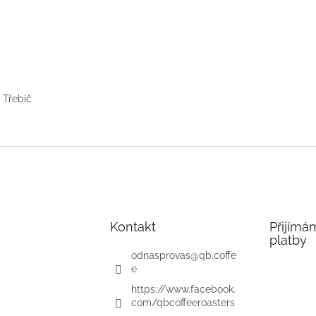
 Třebíč
Kontakt
Přijímá
platby
odnasprovas
@
qb.coffe
e
https://www.facebook.
com/qbcoffeeroasters