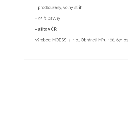
- prodloužený, volný střih
- 95 % bavlny
- ušito v ČR
výrobce:
MOESS, s. r. o., Obránců Míru 468, 674 01
Z
á
p
a
t
í