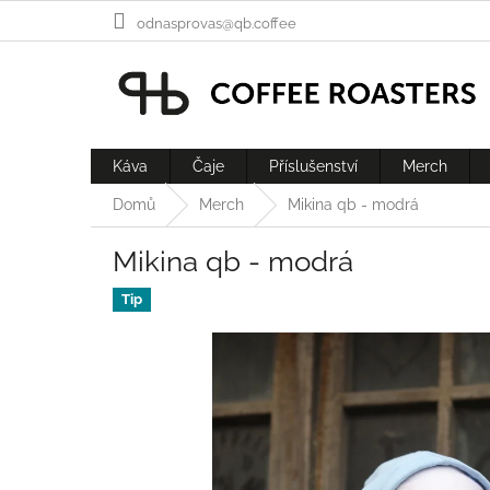
Přejít
odnasprovas@qb.coffee
na
obsah
Káva
Čaje
Příslušenství
Merch
Domů
Merch
Mikina qb - modrá
Mikina qb - modrá
Tip